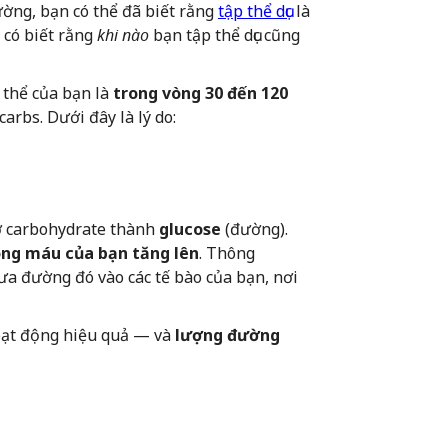
ờng, bạn có thể đã biết rằng
tập thể dục
là
 có biết rằng
khi nào
bạn tập thể dục cũng
 thể của bạn là
trong vòng 30 đến 120
arbs. Dưới đây là lý do:
vỡ carbohydrate thành
glucose
(đường).
ng máu của bạn tăng lên
. Thông
ưa đường đó vào các tế bào của bạn, nơi
oạt động hiệu quả — và
lượng đường