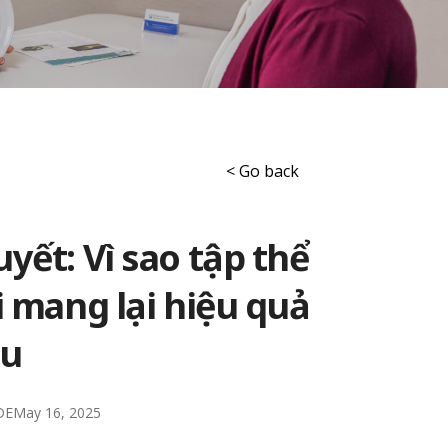
< Go back
yết: Vì sao tập thể
i mang lại hiệu quả
ệu
DE
May 16, 2025