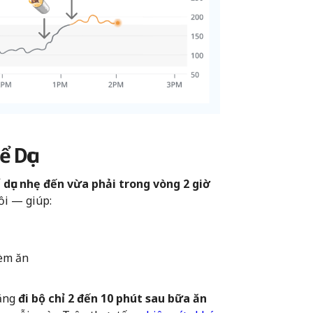
 Dục
 dục nhẹ đến vừa phải trong vòng 2 giờ
ồi — giúp:
hèm ăn
rằng
đi bộ chỉ 2 đến 10 phút sau bữa ăn