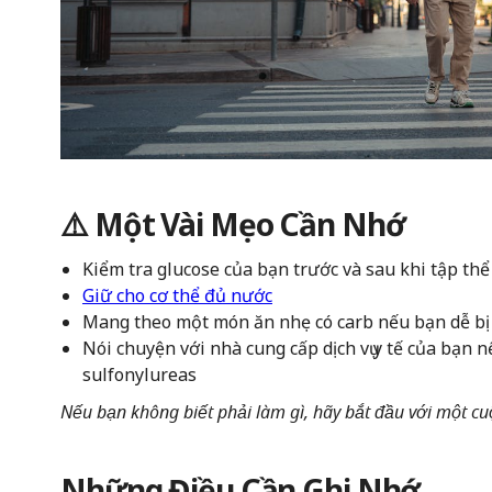
⚠️ Một Vài Mẹo Cần Nhớ
Kiểm tra glucose của bạn trước và sau khi tập thể 
Giữ cho cơ thể đủ nước
Mang theo một món ăn nhẹ có carb nếu bạn dễ b
Nói chuyện với nhà cung cấp dịch vụ y tế của bạn 
sulfonylureas
Nếu bạn không biết phải làm gì, hãy bắt đầu với một cu
Những Điều Cần Ghi Nhớ