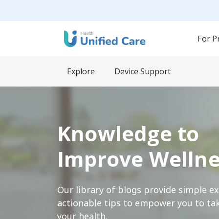
For P
Explore
Device Support
Knowledge to
Improve Wellne
Our library of blogs provide simple e
actionable tips to empower you to tak
your health.