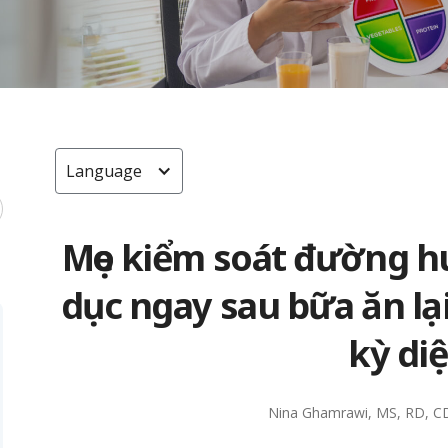
Language
Mẹo kiểm soát đường hu
dục ngay sau bữa ăn lạ
kỳ di
Nina Ghamrawi, MS, RD, C