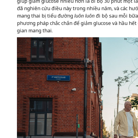
giúp giảm glucose nhiều hơn là đi bộ 30 phút một lầ
đã nghiên cứu điều này trong nhiều năm, và các hướ
mang thai bị tiểu đường
luôn luôn
đi bộ sau mỗi bữa ă
phương pháp chắc chắn để giảm glucose và hầu hết c
gian mang thai.