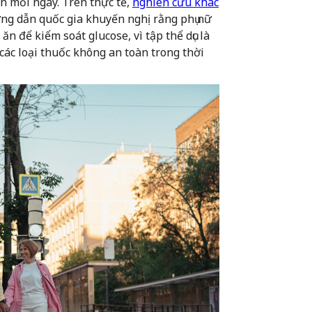
n mỗi ngày. Trên thực tế,
nghiên cứu khác
ng dẫn quốc gia khuyến nghị rằng phụ nữ
n để kiểm soát glucose, vì tập thể dục là
ác loại thuốc không an toàn trong thời