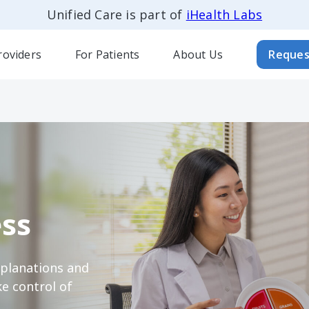
Unified Care is part of
iHealth Labs
roviders
For Patients
About Us
Reques
ss
xplanations and
e control of