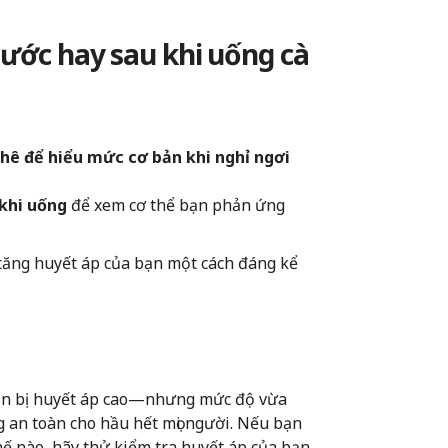
rước hay sau khi uống cà
hê để hiểu mức cơ bản khi nghỉ ngơi
 khi uống
để xem cơ thể bạn phản ứng
m tăng huyết áp của bạn một cách đáng kể
bạn bị huyết áp cao—nhưng mức độ vừa
g an toàn cho hầu hết mọi người. Nếu bạn
ế nào, hãy thử kiểm tra huyết áp của bạn