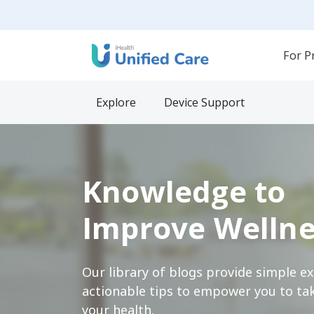
For P
Explore
Device Support
Knowledge to
Improve Wellne
Our library of blogs provide simple e
actionable tips to empower you to tak
your health.