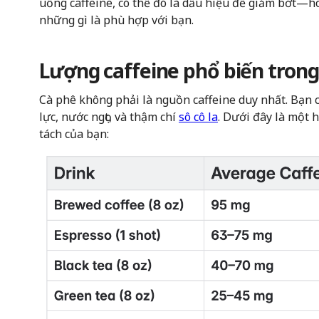
uống caffeine, có thể đó là dấu hiệu để giảm bớt—ho
những gì là phù hợp với bạn.
Lượng caffeine phổ biến trong
Cà phê không phải là nguồn caffeine duy nhất. Bạn c
lực, nước ngọt, và thậm chí
sô cô la
. Dưới đây là một 
tách của bạn: