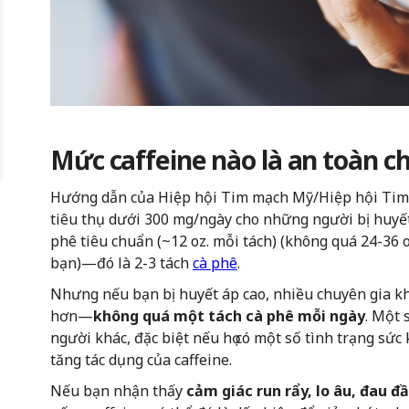
Mức caffeine nào là an toàn c
Hướng dẫn của Hiệp hội Tim mạch Mỹ/Hiệp hội Tim 
tiêu thụ dưới 300 mg/ngày cho những người bị huyế
phê tiêu chuẩn (~12 oz. mỗi tách) (không quá 24-36 
bạn)—đó là 2-3 tách
cà phê
.
Nhưng nếu bạn bị huyết áp cao, nhiều chuyên gia k
hơn—
không quá một tách cà phê mỗi ngày
. Một 
người khác, đặc biệt nếu họ có một số tình trạng sứ
tăng tác dụng của caffeine.
Nếu bạn nhận thấy
cảm giác run rẩy, lo âu, đau đ