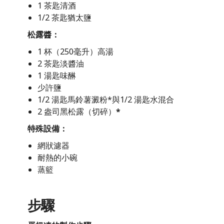
1 茶匙清酒
1/2 茶匙猶太鹽
松露醬：
1 杯（250毫升）高湯
2 茶匙淡醬油
1 湯匙味醂
少許鹽
1/2 湯匙馬鈴薯澱粉*與1/2 湯匙水混合
2 盎司黑松露（切碎）
*
特殊設備：
網狀濾器
耐熱的小碗
蒸籃
步驟