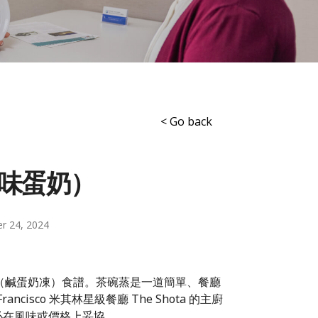
< Go back
味蛋奶）
r 24, 2024
（鹹蛋奶凍）食譜。茶碗蒸是一道簡單、餐廳
isco 米其林星級餐廳 The Shota 的主廚
而不必在風味或價格上妥協。