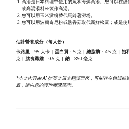
高湯是日本料理中使用的魚和海藻高湯。您可以在設
或高湯湯料來製作高湯。
您可以用玉米澱粉替代馬鈴薯澱粉。
您可以用波爾奇尼粉或熟香菇取代新鮮松露；或是使
估計營養成分（每人份）
卡路里
：95 大卡 |
蛋白質
：5 克 |
總脂肪
：4.5 克 |
飽
克 |
膳食纖維
：0.5 克 |
鈉
：850 毫克
*本文內容由 AI 從英文原文翻譯而來，可能存在錯誤
處，請向您的護理團隊諮詢。