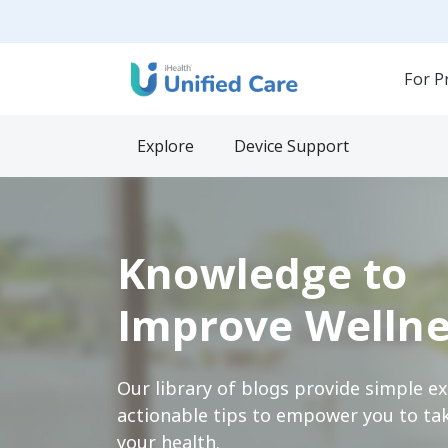
For P
Explore
Device Support
Knowledge to
Improve Wellne
Our library of blogs provide simple e
actionable tips to empower you to tak
your health.