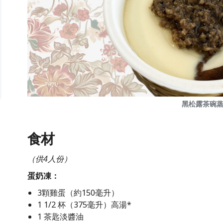
黑松露茶碗
食材
（供4人份）
蛋奶凍：
3顆雞蛋（約150毫升）
1 1/2 杯（375毫升）高湯*
1 茶匙淡醬油