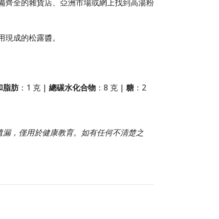
備齊全的雜貨店、亞洲市場或網上找到高湯粉
用現成的松露醬。
和脂肪
：1 克 |
總碳水化合物
：8 克 |
糖
：2
或遺漏，僅用於健康教育。如有任何不清楚之