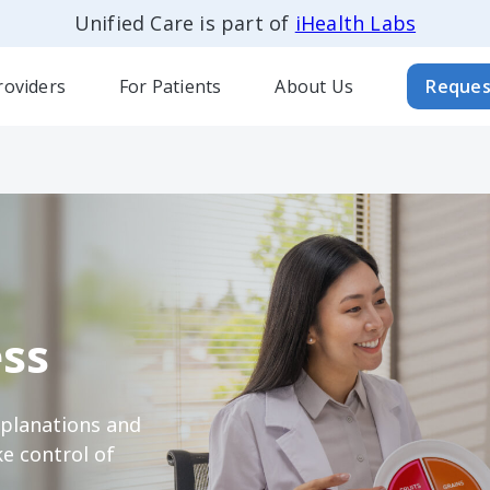
Unified Care is part of
iHealth Labs
roviders
For Patients
About Us
Reques
ss
xplanations and
e control of