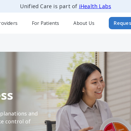
Unified Care is part of
iHealth Labs
roviders
For Patients
About Us
Reques
ss
xplanations and
e control of