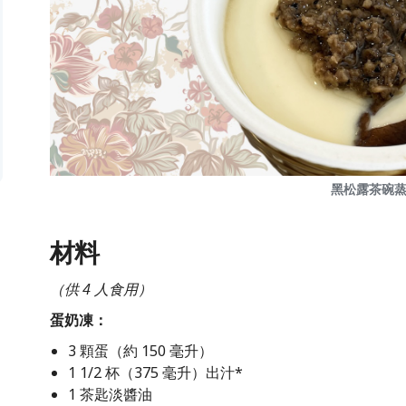
黑松露茶碗
材料
（供 4 人食用）
蛋奶凍：
3 顆蛋（約 150 毫升）
1 1/2 杯（375 毫升）出汁*
1 茶匙淡醬油