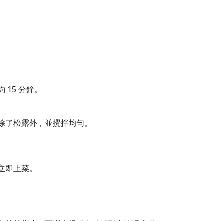
15 分鐘。
除了松露外，並攪拌均勻。
立即上菜。