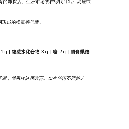
有的雜貨店、亞洲市場或在線找到出汁湯底或
者使用現成的松露醬代替。
: 1 g |
總碳水化合物
: 8 g |
糖
: 2 g |
膳食纖維
:
或遺漏，僅用於健康教育。如有任何不清楚之