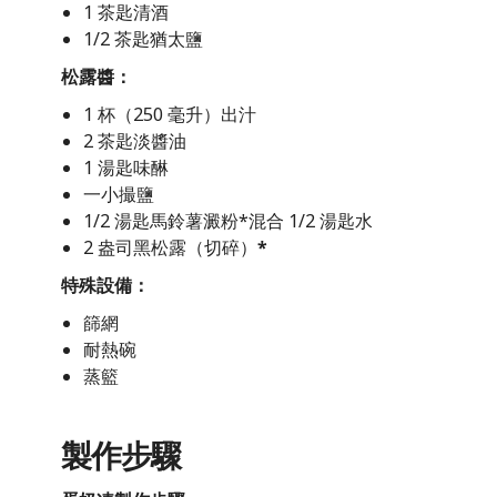
1 茶匙清酒
1/2 茶匙猶太鹽
松露醬：
1 杯（250 毫升）出汁
2 茶匙淡醬油
1 湯匙味醂
一小撮鹽
1/2 湯匙馬鈴薯澱粉*混合 1/2 湯匙水
2 盎司黑松露（切碎）
*
特殊設備：
篩網
耐熱碗
蒸籃
製作步驟