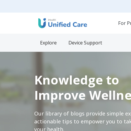
For P
Explore
Device Support
Knowledge to
Improve Wellne
Our library of blogs provide simple e
actionable tips to empower you to tak
your health.