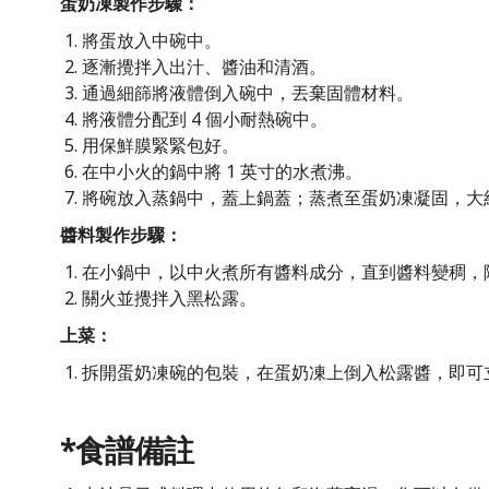
蛋奶凍製作步驟：
將蛋放入中碗中。
逐漸攪拌入出汁、醬油和清酒。
通過細篩將液體倒入碗中，丟棄固體材料。
將液體分配到 4 個小耐熱碗中。
用保鮮膜緊緊包好。
在中小火的鍋中將 1 英寸的水煮沸。
將碗放入蒸鍋中，蓋上鍋蓋；蒸煮至蛋奶凍凝固，大約 
醬料製作步驟：
在小鍋中，以中火煮所有醬料成分，直到醬料變稠，
關火並攪拌入黑松露。
上菜：
拆開蛋奶凍碗的包裝，在蛋奶凍上倒入松露醬，即可
*食譜備註