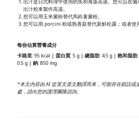
出汁是日式料理中使用的魚和海藻高湯。您可以在備
出汁粉來製作高湯。
您可以用玉米澱粉替代馬鈴薯澱粉。
您可以用 porcini 粉或熟香菇替代新鮮松露；或
每份估算營養成分
卡路里
: 95 kcal |
蛋白質
: 5 g |
總脂肪
: 4.5 g |
飽和脂肪
0.5 g |
鈉
: 850 mg
*本文內容由 AI 從英文原文翻譯而來，可能存在錯誤
處，請向您的護理團隊諮詢。