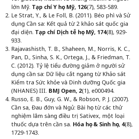
lớn Mỹ.
Tạp chí Y học Mỹ, 126
(7), 583-589.
Le Strat, Y., & Le Foll, B. (2011). Béo phì và Sử
dụng Cần sa: Kết quả từ 2 khảo sát quốc gia
đại diện.
Tạp chí Dịch tễ học Mỹ, 174
(8), 929-
933.
Rajavashisth, T. B., Shaheen, M., Norris, K. C.,
Pan, D., Sinha, S. K., Ortega, J., & Friedman, T.
C. (2012). Tỷ lệ tiểu đường giảm ở người sử
dụng cần sa: Dữ liệu cắt ngang từ Khảo sát
Kiểm tra Sức khỏe và Dinh dưỡng Quốc gia
(NHANES) III.
BMJ Open, 2
(1), e000494.
Russo, E. B., Guy, G. W., & Robson, P. J. (2007).
Cần sa, Đau đớn và Ngủ: Bài học từ các thử
nghiệm lâm sàng điều trị Sativex, một loại
thuốc dựa trên cần sa.
Hóa học & Sinh học, 4
(8),
1729-1743.