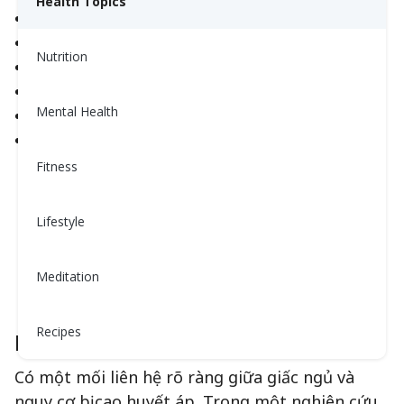
Health Topics
Suy tim
Nhịp tim không đều
Nutrition
Cao huyết áp
Đột quỵ
Mental Health
Tiểu đường
Béo phì
Fitness
Lifestyle
Meditation
Recipes
Huyết áp cao và giấc ngủ
Có một mối liên hệ rõ ràng giữa giấc ngủ và
nguy cơ bị cao huyết áp. Trong một nghiên cứu