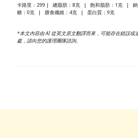
卡路里：299 | 總脂肪：8克 | 飽和脂肪：1克 | 鈉
糖：0克 | 膳食纖維：4克 | 蛋白質：9克
*本文內容由 AI 從英文原文翻譯而來，可能存在錯誤
處，請向您的護理團隊諮詢。