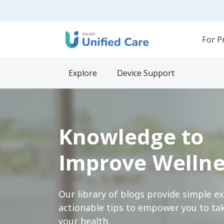
For P
Explore
Device Support
Knowledge to
Improve Wellne
Our library of blogs provide simple e
actionable tips to empower you to tak
your health.