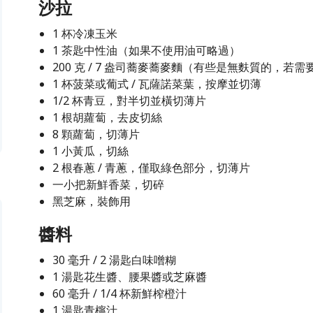
沙拉
1 杯冷凍玉米
1 茶匙中性油（如果不使用油可略過）
200 克 / 7 盎司蕎麥蕎麥麵（有些是無麩質的，若
1 杯菠菜或葡式 / 瓦薩諾菜葉，按摩並切薄
1/2 杯青豆，對半切並橫切薄片
1 根胡蘿蔔，去皮切絲
8 顆蘿蔔，切薄片
1 小黃瓜，切絲
2 根春蔥 / 青蔥，僅取綠色部分，切薄片
一小把新鮮香菜，切碎
黑芝麻，裝飾用
醬料
30 毫升 / 2 湯匙白味噌糊
1 湯匙花生醬、腰果醬或芝麻醬
60 毫升 / 1/4 杯新鮮榨橙汁
1 湯匙青檸汁