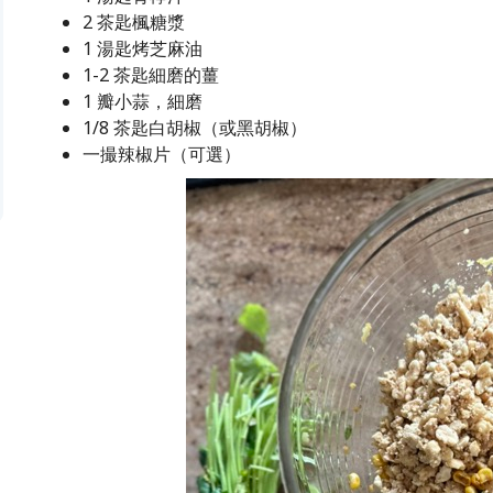
2 茶匙楓糖漿
1 湯匙烤芝麻油
1-2 茶匙細磨的薑
1 瓣小蒜，細磨
1/8 茶匙白胡椒（或黑胡椒）
一撮辣椒片（可選）