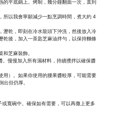
熱的平底鍋上。烤制，幾分鐘翻面一次，直到
。
，所以我會寧願減少一點烹調時間，煮大約 4
，瀝乾，即刻在冷水龍頭下沖洗，然後放入冷
瀝乾後，加入一茶匙芝麻油拌勻，以保持麵條
菜和芝麻裝飾。
麻醬。慢慢加入所有濕材料，持續攪拌以確保醬
使用）。如果你使用的腰果醬較厚，可能需要
可倒出但仍厚。
子或寬碗中。確保如有需要，可以再撒上更多