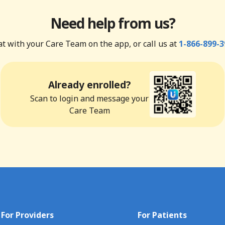
Need help from us?
t with your Care Team on the app, or call us at
1-866-899-3
Already enrolled?
Scan to login and message your
Care Team
For Providers
For Patients