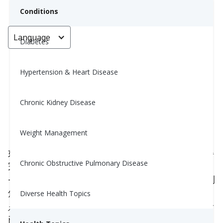
Conditions
Language
< Go back
Diabetes
Hypertension & Heart Disease
血糖仪读数不一致？那就关注这一
点吧
Chronic Kidney Disease
Nina Ghamrawi, MS, RD, CDE
Weight Management
May 30, 2025
如果你曾经用两台不同的测糖仪检查你的血糖并获得
Chronic Obstructive Pulmonary Disease
完全不同的数字——比如一台是75，另一台是115
——你并不是在想象。你也不是一个人。如果你感到
焦虑、沮丧，或者只是厌倦了试图弄清楚
哪个数字
Diverse Health Topics
是正确的
，我能理解。像我这样的糖尿病教育工作者
已经处理这个问题
几十年
了——相信我，这也是我