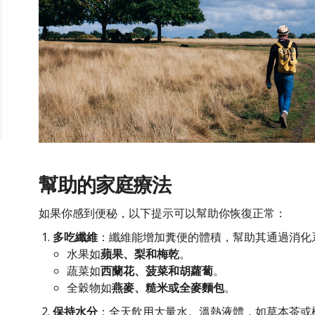
幫助的家庭療法
如果你感到便秘，以下提示可以幫助你恢復正常：
多吃纖維
：纖維能增加糞便的體積，幫助其通過消化
水果如
蘋果、梨和梅乾
。
蔬菜如
西蘭花、菠菜和胡蘿蔔
。
全穀物如
燕麥、糙米或全麥麵包
。
保持水分
：全天飲用大量水。溫熱液體，如草本茶或