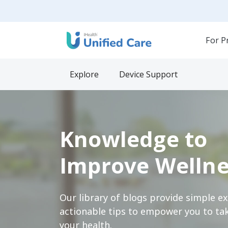
For P
Explore
Device Support
Knowledge to
Improve Wellne
Our library of blogs provide simple e
actionable tips to empower you to tak
your health.