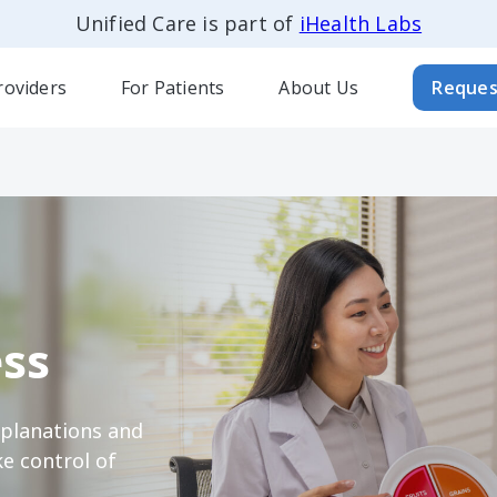
Unified Care is part of
iHealth Labs
roviders
For Patients
About Us
Reques
ss
xplanations and
e control of