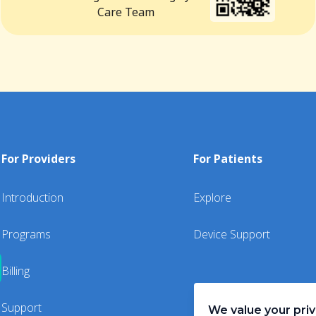
Care Team
For Providers
For Patients
Introduction
Explore
Programs
Device Support
Billing
Support
We value your pri