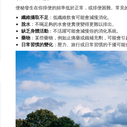
便秘發生在你排便的頻率低於正常，或排便困難。常見
纖維攝取不足
：低纖維飲食可能會減慢消化。
脫水
：不喝足夠的水會使糞便變得更難以排出。
缺乏身體活動
：不活躍可能會減慢你的消化系統。
藥物
：某些藥物，例如止痛藥或鐵補充劑，可能會引
日常習慣的變化
：壓力、旅行或日常習慣的干擾可能