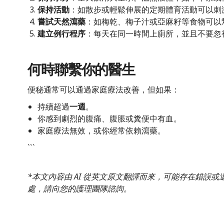
保持活動
：如散步或輕鬆伸展的定期體育活動可以刺
嘗試天然瀉藥
：如梅乾、梅子汁或亞麻籽等食物可以
建立例行程序
：每天在同一時間上廁所，並且不要忽
何時聯繫你的醫生
便秘通常可以通過家庭療法改善，但如果：
持續超過
一週
。
你感到劇烈的腹痛、腹脹或糞便中有血。
家庭療法無效，或你經常依賴瀉藥。
```
*本文內容由 AI 從英文原文翻譯而來，可能存在錯誤
處，請向您的護理團隊諮詢。