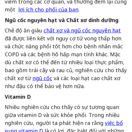
viêm trong các cơ quan, và thường đem lại cùng
một
lợi ích cho phổi của bạn
.
Ngũ cốc nguyên hạt và Chất xơ dinh dưỡng
Chế độ ăn giàu
chất xơ và ngũ cốc nguyên hạt
đã được liên kết với nguy cơ tử vong thấp hơn
và chức năng phổi tốt hơn cho bệnh nhân mắc
COPD và các bệnh hô hấp mạn tính khác. Mặc
dù chất xơ có thể đến từ nhiều loại thực phẩm,
bao gồm trái cây và rau củ, nghiên cứu cho thấy
chất xơ từ
ngũ cốc
và các loại hạt cao chất xơ
như đậu có thể bảo vệ hơn nữa.
Vitamin D
Nhiều nghiên cứu cho thấy có sự tương quan
giữa vitamin D và sức khỏe phổi. Trong nhiều
nghiên cứu, người ta phát hiện ra rằng
việc bổ
sung vitamin D
là có lợi, đặc biệt đối với những