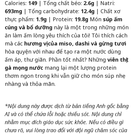
Calories:
149
| Tổng chất béo:
2.6g
| Natri:
693mg
| Tổng carbohydrate:
12.4g
| Chất xơ
thực phẩm:
1.9g
| Protein:
19.8g
Món
súp ấm
cúng và bổ dưỡng
này là một trong những món
ăn làm ấm lòng yêu thích của tôi! Tôi thích cách
mà các
hương vị của miso, dashi và gừng tươi
hòa quyện với nhau để tạo ra một nước dùng
ấm áp, thư giãn. Phần tốt nhất? Những
viên thịt
gà mọng nước
mang lại một lượng protein
thơm ngon trong khi vẫn giữ cho món súp nhẹ
nhàng và thỏa mãn.
*Nội dung này được dịch từ bản tiếng Anh gốc bằng
AI và có thể chứa lỗi hoặc thiếu sót. Nội dung chỉ
nhằm mục đích giáo dục sức khỏe. Nếu có điều gì
chưa rõ, vui lòng trao đổi với đội ngũ chăm sóc của