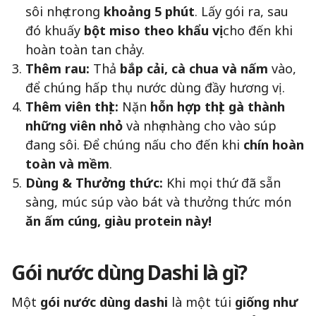
sôi nhẹ trong
khoảng 5 phút
. Lấy gói ra, sau
đó khuấy
bột miso theo khẩu vị
cho đến khi
hoàn toàn tan chảy.
Thêm rau:
Thả
bắp cải, cà chua và nấm
vào,
để chúng hấp thụ nước dùng đầy hương vị.
Thêm viên thịt:
Nặn
hỗn hợp thịt gà thành
những viên nhỏ
và nhẹ nhàng cho vào súp
đang sôi. Để chúng nấu cho đến khi
chín hoàn
toàn và mềm
.
Dùng & Thưởng thức:
Khi mọi thứ đã sẵn
sàng, múc súp vào bát và thưởng thức món
ăn ấm cúng, giàu protein này!
Gói nước dùng Dashi là gì?
Một
gói nước dùng dashi
là một túi
giống như