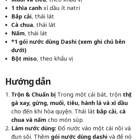
1 thìa canh
xì dầu ít natri
Bắp cải
, thái lát
Cà chua
, thái lát
Nấm
, thái lát
*1 gói nước dùng Dashi (xem ghi chú bên
dưới)
Bột miso
, theo khẩu vị
Hướng dẫn
Trộn & Chuẩn bị:
Trong một cái bát, trộn
thịt
gà xay, gừng, muối, tiêu, hành lá và xì dầu
cho đến khi hòa quyện. Thái lát
bắp cải, cà
chua và nấm
cho món súp.
Làm nước dùng:
Đổ nước vào một cái nồi và
đun sôi. Thêm
gói nước dùng dashi
và để nó