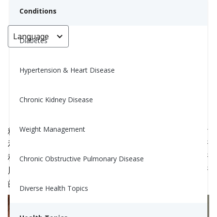
Conditions
Language
< Go back
Diabetes
Hypertension & Heart Disease
糖尿病與牙齒健康
Chronic Kidney Disease
Brooke Marsal, MS, RD
June 1, 2021
3
Weight Management
糖尿病會影響身體的許多不同部分，包括口腔、牙齒
和牙齦。高血糖水平、循環不良和炎症會導致許多牙
科健康問題。事實上，22%的糖尿病患者被診斷為牙
Chronic Obstructive Pulmonary Disease
周病，也稱為牙齦病。這就是了解糖尿病如何影響牙
齒健康以及確保採取預防措施的重要原因。
Diverse Health Topics