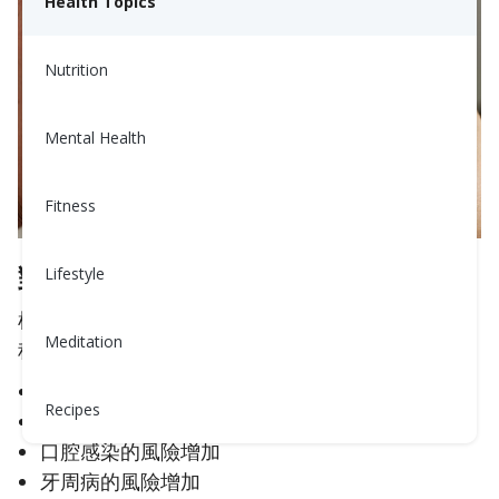
Health Topics
Nutrition
Mental Health
Fitness
對牙齒健康的影響
Lifestyle
根據
美國牙醫協會
(ADA) 的說法，糖尿病會影響牙
Meditation
科健康的許多不同領域。它會導致
唾液產生減少，增加蛀牙的風險
Recipes
牙齦炎（牙齦發炎和出血）的風險增加
口腔感染的風險增加
牙周病的風險增加