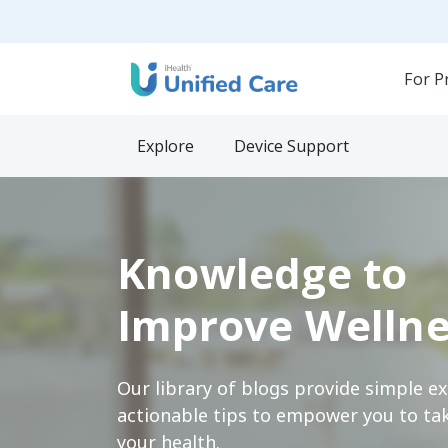
For P
Explore
Device Support
Knowledge to
Improve Wellne
Our library of blogs provide simple e
actionable tips to empower you to tak
your health.