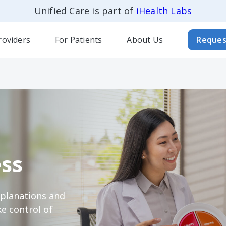
Unified Care is part of
iHealth Labs
roviders
For Patients
About Us
Reques
ss
xplanations and
e control of