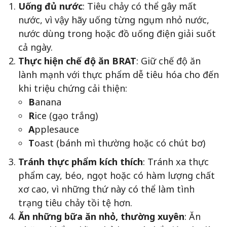
Uống đủ nước
: Tiêu chảy có thể gây mất
nước, vì vậy hãy uống từng ngụm nhỏ nước,
nước dùng trong hoặc đồ uống điện giải suốt
cả ngày.
Thực hiện chế độ ăn BRAT
: Giữ chế độ ăn
lành mạnh với thực phẩm dễ tiêu hóa cho đến
khi triệu chứng cải thiện:
B
anana
R
ice (gạo trắng)
A
pplesauce
T
oast (bánh mì thường hoặc có chút bơ)
Tránh thực phẩm kích thích
: Tránh xa thực
phẩm cay, béo, ngọt hoặc có hàm lượng chất
xơ cao, vì những thứ này có thể làm tình
trạng tiêu chảy tồi tệ hơn.
Ăn những bữa ăn nhỏ, thường xuyên
: Ăn