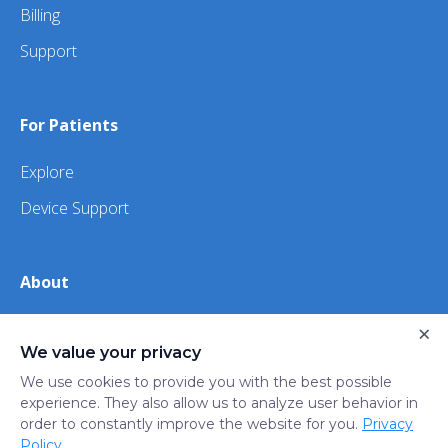
Billing
Support
For Patients
Explore
Device Support
About
×
About Us
We value your privacy
iHealth
We use cookies to provide you with the best possible
experience. They also allow us to analyze user behavior in
order to constantly improve the website for you.
Privacy
Privacy
Terms
Trust
Do not sell or share my
Policy
.