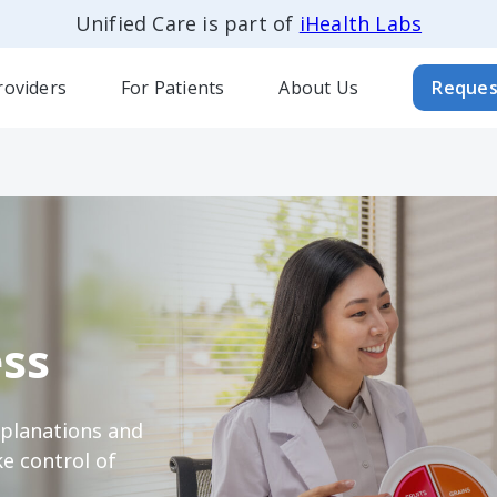
Unified Care is part of
iHealth Labs
roviders
For Patients
About Us
Reques
ss
xplanations and
e control of