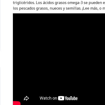
triglicéridos. Los ácidos grasos omega-3 se pueden 
los pescados grasos, nueces y semillas. ¡Lee más, o m