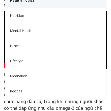
Health Topics
thêm hoặc xem video!
Nutrition
Mental Health
Fitness
Lifestyle
Bạn có cần phải uống các loại thực phẩm chức
Meditation
năng dầu cá hay không sẽ phụ thuộc vào nhu
cầu và hoàn cảnh cá nhân của bạn. Một số
Recipes
người có thể hưởng lợi từ việc uống thực phẩm
chức năng dầu cá, trong khi những người khác
có thể đáp ứng nhu cầu omega-3 của họ từ chế