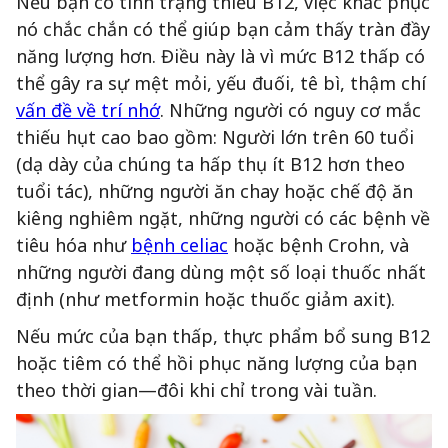
Nếu bạn có tình trạng thiếu B12, việc khắc phục
nó chắc chắn có thể giúp bạn cảm thấy tràn đầy
năng lượng hơn. Điều này là vì mức B12 thấp có
thể gây ra sự mệt mỏi, yếu đuối, tê bì, thậm chí
vấn đề về trí nhớ
. Những người có nguy cơ mắc
thiếu hụt cao bao gồm: Người lớn trên 60 tuổi
(dạ dày của chúng ta hấp thụ ít B12 hơn theo
tuổi tác), những người ăn chay hoặc chế độ ăn
kiêng nghiêm ngặt, những người có các bệnh về
tiêu hóa như
bệnh celiac
hoặc bệnh Crohn, và
những người đang dùng một số loại thuốc nhất
định (như metformin hoặc thuốc giảm axit).
Nếu mức của bạn thấp, thực phẩm bổ sung B12
hoặc tiêm có thể hồi phục năng lượng của bạn
theo thời gian—đôi khi chỉ trong vài tuần.