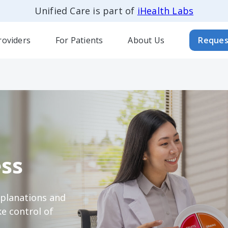
Unified Care is part of
iHealth Labs
roviders
For Patients
About Us
Reques
ss
xplanations and
e control of