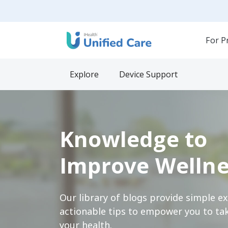
For P
Explore
Device Support
Knowledge to
Improve Wellne
Our library of blogs provide simple e
actionable tips to empower you to tak
your health.