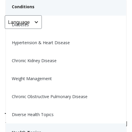
Conditions
Language
< Go back
Diabetes
Hypertension & Heart Disease
为什么我的血糖在早上总是比较
高？(High Fasting Blood Sugar
Chronic Kidney Disease
Levels: Why and How to
Improve)
Weight Management
October 25, 2022
Chronic Obstructive Pulmonary Disease
早上的血糖比晚上高，有可能是因为：
Diverse Health Topics
激素在夜间或早晨释放，导致肝脏将葡萄糖释放到
血液中（详情参见黎明现象和苏木杰现象）。