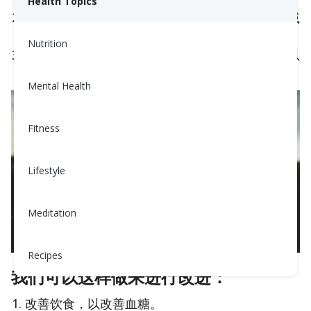
Health Topics
在晚餐或晚餐后吃高淀粉或高脂肪的食物会导致减
慢葡萄糖被吸收的速度。
Nutrition
由于上述原因，我们在睡前使用的药物可能不足以
稳定血糖。
Mental Health
Fitness
Lifestyle
Meditation
Recipes
我们可以这样做来进行改进：
改善饮食，以改善血糖。