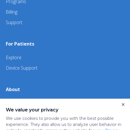
Programs
Billing
Support
For Patients
Explore
Device Support
About
About Us
×
We value your privacy
iHealth
We use cookies to provide you with the best possible
experience. They also allow us to analyze user behavior in