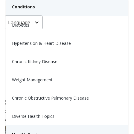
Conditions
Language
< Go back
Diabetes
Hypertension & Heart Disease
减压运动 - 保护您的心理健康
(Protect your Mental Health
Chronic Kidney Disease
with Stress-Relief Exercises)
Weight Management
Nina Ghamrawi, MS, RD, CDE
May 14, 2020
5
Chronic Obstructive Pulmonary Disease
我们的环境有时可能会让人难以抗拒和压力……这完
全没关系 - 请记住，您并不孤单。 这里有一些对抗
Diverse Health Topics
压力的方法。