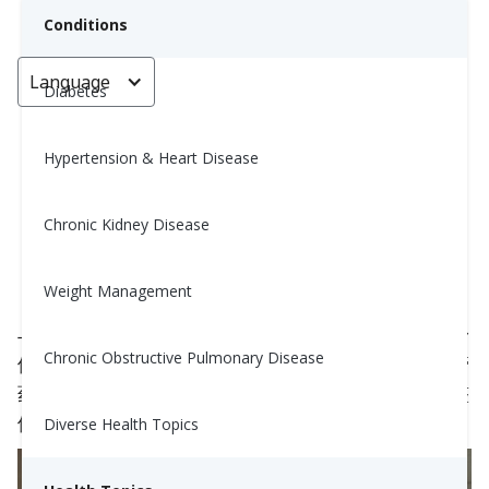
Conditions
Language
< Go back
Diabetes
Hypertension & Heart Disease
增强自身免疫健康：通过生命体征
进行控制
Chronic Kidney Disease
Nina Ghamrawi, MS, RD, CDE
Weight Management
March 30, 2024
与自身免疫性疾病共存可能是具有挑战性的，因为身
Chronic Obstructive Pulmonary Disease
体的免疫系统攻击自身组织，导致炎症和不适。尽管
药物可以帮助管理症状，但积极参与监测健康对于整
体健康至关重要。
Diverse Health Topics