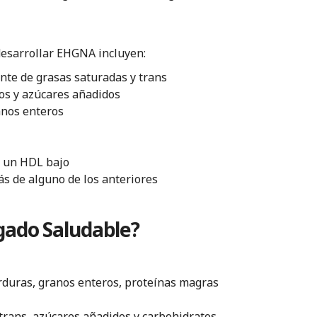
desarrollar EHGNA incluyen:
nte de grasas saturadas y trans
os y azúcares añadidos
anos enteros
 o un HDL bajo
s de alguno de los anteriores
ado Saludable?
erduras, granos enteros, proteínas magras
y trans, azúcares añadidos y carbohidratos