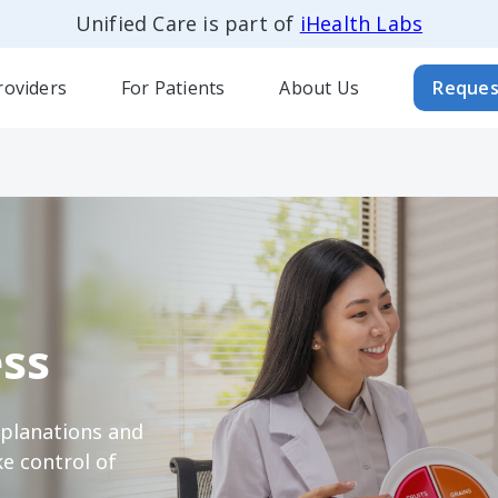
Unified Care is part of
iHealth Labs
roviders
For Patients
About Us
Reques
ss
xplanations and
e control of