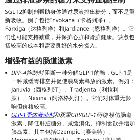
SGLT2抑制剂帮助身体通过尿液排出糖分，而不是重
新吸收。例子包括Invokana（卡格列净）、
Farxiga（达格列净）和Jardiance（恩格列净）。它
们也可能支持减重，并保护心脏和肾脏健康。缺点包
括较高的成本和需要良好的水分摄入。
增强有益的肠道激素
DPP-4抑制剂
阻断一种分解GLP-1的酶，GLP-1是
一种减缓胃排空并促使胰岛素释放的激素。例如：
Januvia（西格列汀）、Tradjenta（利拉利
肽）、Nesina（阿洛格列汀）。它们对体重无影
响但价格较高。
GLP-1受体激动剂
和双重GIP/GLP-1药物
模仿肠道
激素，降低肝脏糖分、减缓消化、抑制食欲并增加
胰岛素。其中包括Ozempic（赛美特）、