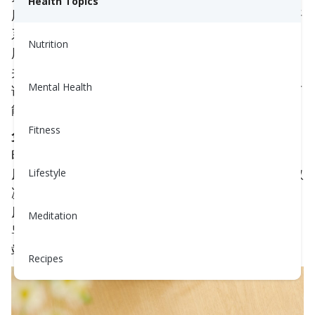
Health Topics
用每种药物，后面括号中为通用名称。例如，大米悟
系列是药物类别，而二甲双胍（Glucophage）是通
Nutrition
用名称。这种方法可以帮助你理解每种药物的作用，
并使其更易于识别，即使它以不同的品牌名称出售。
Mental Health
请记住：同一类别的药物通常以相似的方式工作，可
能具有相似的好处，并用于治疗同一种情况。
Fitness
免责声明：
1型糖尿病患者始终需要胰岛素，尽管有
时可能会添加其他药物以帮助控制血糖。对于2型糖
尿病，治疗可以包括药片、注射或两者混合——这取
Lifestyle
决于你个人的需求。本文提到的药物主要用于2型糖
尿病，未涵盖所有可用选项。有关进一步的药物指
Meditation
导，请参见Scheiner (2020)和美国糖尿病协会的网
站，这是一个广泛使用的糖尿病自我管理资源。
Recipes