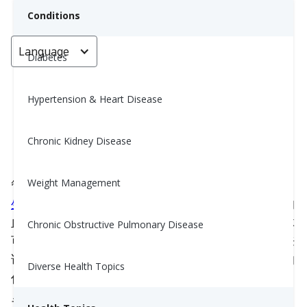
Conditions
Language
< Go back
Diabetes
Hypertension & Heart Disease
了解非胰岛素类糖尿病药物
Chronic Kidney Disease
Jonathan Gonzalez, MS, RD, CSG, LD, CDCES
September 9, 2025
Weight Management
管理糖尿病可能很棘手，尽管你尽力加入了健康的
生活方式改变
，但可能仍需要额外的支持来降低你的
血糖读数。药物来啦！药物可以被视为帮助微调身体
Chronic Obstructive Pulmonary Disease
可能遇到的挑战的工具。你和你的医生将决定对你来
说什么是最有效的。让我们根据每种药物在身体中的
Diverse Health Topics
作用来解码每种药物。
为了简单起见，我们将首先按药物类别和品牌名称引