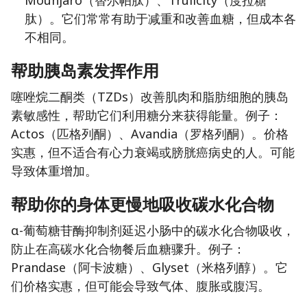
Mounjaro（替尔帕肽）、Trulicity（度拉糖
肽）。它们常常有助于减重和改善血糖，但成本各
不相同。
帮助胰岛素发挥作用
噻唑烷二酮类（TZDs）改善肌肉和脂肪细胞的胰岛
素敏感性，帮助它们利用糖分来获得能量。例子：
Actos（匹格列酮）、Avandia（罗格列酮）。价格
实惠，但不适合有心力衰竭或膀胱癌病史的人。可能
导致体重增加。
帮助你的身体更慢地吸收碳水化合物
α-葡萄糖苷酶抑制剂延迟小肠中的碳水化合物吸收，
防止在高碳水化合物餐后血糖骤升。例子：
Prandase（阿卡波糖）、Glyset（米格列醇）。它
们价格实惠，但可能会导致气体、腹胀或腹泻。