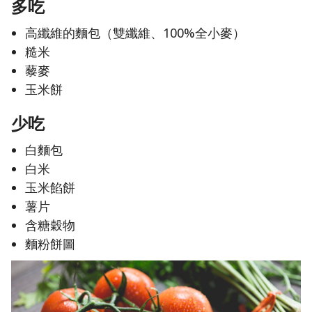
多吃
高纖維的麵包（雙纖維、100%全小麥）
糙米
藜麥
玉米餅
少吃
白麵包
白米
玉米餡餅
薯片
含糖穀物
麵粉餅圖