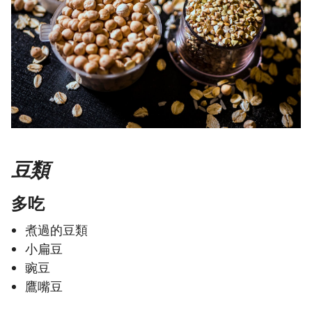
豆類
多吃
煮過的豆類
小扁豆
豌豆
鷹嘴豆