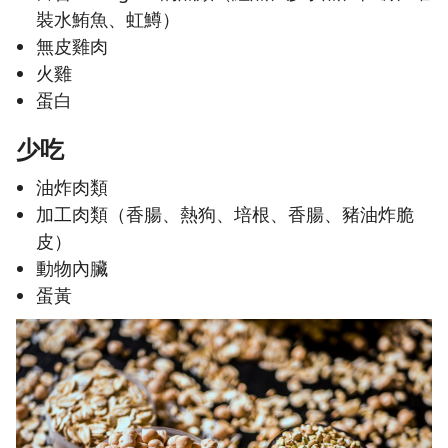
裝水鮪魚、虹鱒）
無皮雞肉
火雞
蛋白
少吃
油炸肉類
加工肉類（香腸、熱狗、培根、香腸、豬油炸脆
皮）
動物內臟
蛋黃