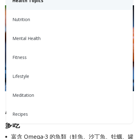
Health Topics
Nutrition
Mental Health
Fitness
Lifestyle
Meditation
肉類
Recipes
多吃
富含 Omega-3 的魚類（鮭魚、沙丁魚、牡蠣、罐