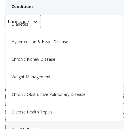
Conditions
Language
< Go back
Diabetes
Hypertension & Heart Disease
告別高血脂症：應該吃的食物和應
該避免的食物
Chronic Kidney Disease
Nina Ghamrawi, MS, RD, CDE
Weight Management
March 10, 2024
2
當你集中注意力於飲食上的變化時，可能會感受到來
Chronic Obstructive Pulmonary Disease
自不同來源的大量資訊和研究，朋友的提示，以及鄰
居或親戚的傳聞。不論你的資訊來源如何，這裡有一
些來自營養師和國家健康機構的穩固建議，這些建議
Diverse Health Topics
都經過測試並得到證實。看看這份不同食物類別的清
單，了解該多吃些什麼，以及該避免什麼。