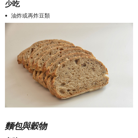
少吃
油炸或再炸豆類
麵包與穀物