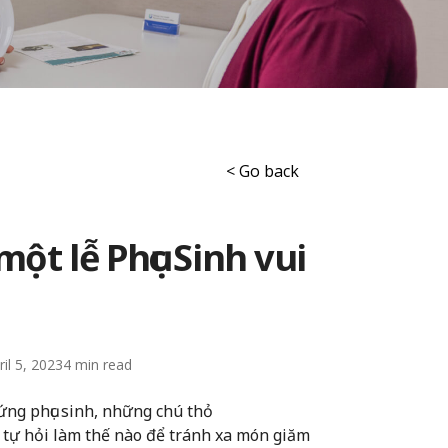
< Go back
ột lễ Phục Sinh vui
ril 5, 2023
4
rứng phục sinh, những chú thỏ
 tự hỏi làm thế nào để tránh xa món giăm