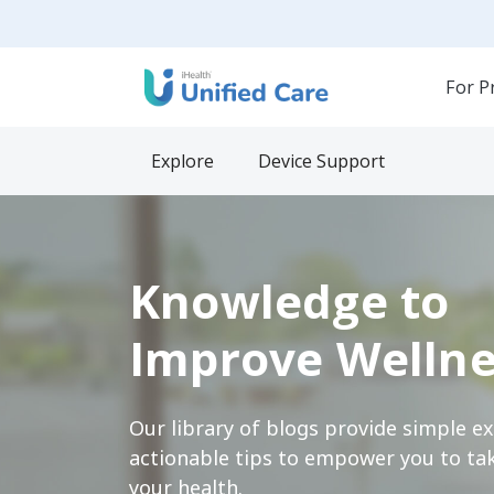
For P
Explore
Device Support
Knowledge to
Improve Wellne
Our library of blogs provide simple e
actionable tips to empower you to tak
your health.