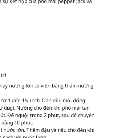
ch sự kết hợp của phô mai pepper jack và
trí
 khay nướng lớn có viền bằng thảm nướng
 từ 1 đến 1½ inch. Dàn đều mỗi đống
sử dụng). Nướng cho đến khi phô mai tan
hút. Để nguội trong 2 phút, sau đó chuyển
hoảng 10 phút.
ồi nước lớn. Thêm đậu và nấu cho đến khi
a sạch với nước lạnh.