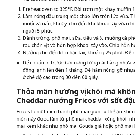
Preheat oven to 325°F. Bôi trơn một khay muffin 1
Làm nóng dầu trong một chảo lớn trên lửa vừa. 
muối và nấu, khuấy, cho đến khi khoai tây vừa chí
nguội 5 phút.
Đánh trứng, phô mai, sữa, tiêu và ½ muỗng cà phê
rau chân vịt và hỗn hợp khoai tây vào. Chia hỗn h
Nướng cho đến khi chắc tay, khoảng 25 phút. Để ng
Để chuẩn bị trước: Gói riêng từng cái bằng nhựa v
đông lạnh lên đến 1 tháng. Để hâm nóng, gỡ nhựa, 
ở chế độ cao trong 30 đến 60 giây.
Thỏa mãn hương vị khói mà khôn
Cheddar nướng Fricos với sốt đậ
Fricos là một món bánh phô mai giòn có thể ăn khô
món này được làm từ phô mai cheddar xông khói, như
mai kem khác như phô mai Gouda già hoặc phô mai