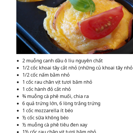
2 muỗng canh dầu ô liu nguyên chất
1/2 cốc khoai tây cắt nhỏ (những củ khoai tây nh
1/2 cốc nấm bằm nhỏ
1 cốc rau chân vịt tươi băm nhỏ
1 cốc hành đỏ cắt nhỏ
¾ muỗng cà phê muối, chia ra
6 quả trứng lớn, 6 lòng trắng trứng
1 cốc mozzarella ít béo
½ cốc sữa không béo
½ muỗng cà phê tiêu đen xay
1½ cốc rau chân vịt tươi băm nhỏ