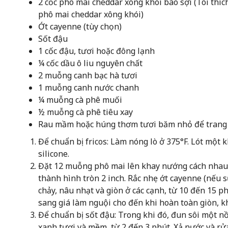
2 cốc phô mai cheddar xông khói bào sợi (Tôi thí
phô mai cheddar xông khói)
Ớt cayenne (tùy chọn)
Sốt đậu
1 cốc đậu, tươi hoặc đông lạnh
¼ cốc dầu ô liu nguyên chất
2 muỗng canh bạc hà tươi
1 muỗng canh nước chanh
¼ muỗng cà phê muối
½ muỗng cà phê tiêu xay
Rau mầm hoặc húng thơm tươi băm nhỏ để trang 
Để chuẩn bị fricos: Làm nóng lò ở 375°F. Lót một
silicone.
Đặt 12 muỗng phô mai lên khay nướng cách nhau
thành hình tròn 2 inch. Rắc nhẹ ớt cayenne (nếu 
chảy, nâu nhạt và giòn ở các cạnh, từ 10 đến 15 p
sang giá làm nguội cho đến khi hoàn toàn giòn, k
Để chuẩn bị sốt đậu: Trong khi đó, đun sôi một n
xanh tươi và mềm, từ 2 đến 3 phút. Xả nước và rử