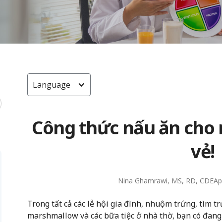
Language
Công thức nấu ăn cho m
vẻ!
Nina Ghamrawi, MS, RD, CDE
Ap
Trong tất cả các lễ hội gia đình, nhuộm trứng, tìm t
marshmallow và các bữa tiệc ở nhà thờ, bạn có đang