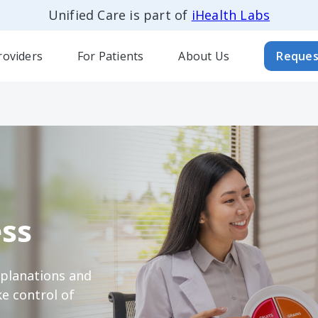
Unified Care is part of
iHealth Labs
roviders
For Patients
About Us
Reques
ss
xplanations and
e control of