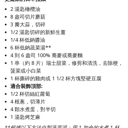
2 湯匙橄欖油
8 盎司切片蘑菇
3 瓣大蒜，切碎
1/2 湯匙切碎的新鮮生薑
1/4 杯低鈉醬油
6 杯低鈉蔬菜湯**
4 到 6 盎司 100% 蕎麥或蕎麥麵
1 串（約 8 片）瑞士甜菜，修剪和清洗，去除梗，
菠菜或小白菜
1 杯撕碎的雞肉或 1 1/2 杯方塊堅硬豆腐
適合裝飾頂部:
1/2 杯切絲紅蘿蔔
4 根蔥，切薄片
4 顆水煮蛋，對半切
1 湯匙烤芝麻
**根據以下方法自製蔬菜湯：用 1 加侖的水煮 1 杯