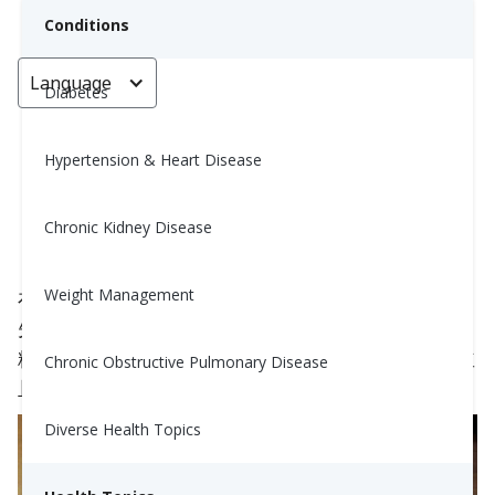
Conditions
Language
< Go back
Diabetes
Hypertension & Heart Disease
更健康的日式拉麵
Chronic Kidney Disease
Nina Ghamrawi, MS, RD, CDE
September 28, 2023
3
Weight Management
在日本，餐廳裡的拉麵並不被視為“健康菜餚”。首
先，這一餐吃的麵條大多是白麵粉製成的，富含澱
粉，對於血糖控制不佳。其次，湯底通常相當鹹，並
Chronic Obstructive Pulmonary Disease
且可能含有一些添加的脂肪。
Diverse Health Topics