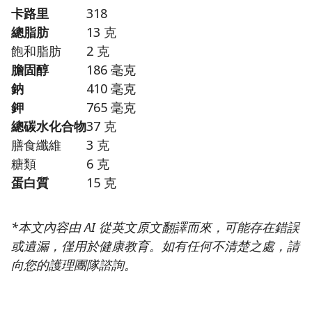
卡路里
318
總脂肪
13 克
飽和脂肪
2 克
膽固醇
186 毫克
鈉
410 毫克
鉀
765 毫克
總碳水化合物
37 克
膳食纖維
3 克
糖類
6 克
蛋白質
15 克
*本文內容由 AI 從英文原文翻譯而來，可能存在錯誤
或遺漏，僅用於健康教育。如有任何不清楚之處，請
向您的護理團隊諮詢。