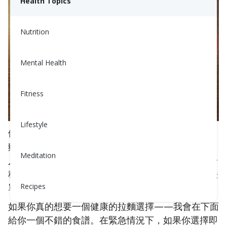
Health Topics
Nutrition
Mental Health
Fitness
Lifestyle
例如，許多日本女性像避瘟疫般避免任何形式的拉
麵，特別是用豬骨製作的濃郁豚骨拉麵。 很多日本
Meditation
人也會在啜食麵條時喝湯，但他們認為湯底更像是一
種醬汁，不會喝剩下的，因為它太鹹和太油膩，無法
單獨飲用。
Recipes
如果你真的想要一個健康的拉麵選擇——我會在下面
給你一個不錯的食譜。在緊急情況下，如果你選擇即