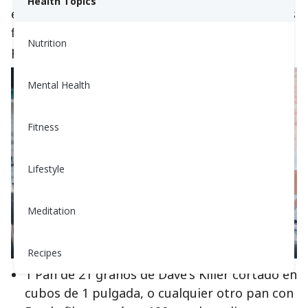
Health Topics
en grasa, baja en sodio y alta en granos enteros
fibrosos. Sobre todo, esta receta rinde para 8
Nutrition
personas.
Mental Health
Fitness
Lifestyle
Meditation
Recipes
1 Pan de 21 granos de Dave's Killer cortado en
cubos de 1 pulgada, o cualquier otro pan con