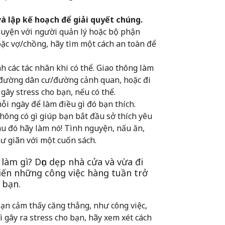
à lập kế hoạch để giải quyết chúng.
huyện với người quản lý hoặc bộ phận
hoặc vợ/chồng, hãy tìm một cách an toàn để
h các tác nhân khi có thể. Giao thông làm
 đường dân cư/đường cảnh quan, hoặc đi
ây stress cho bạn, nếu có thể.
i ngày để làm điều gì đó bạn thích.
Không có gì giúp bạn bắt đầu sở thích yêu
au đó hãy làm nó! Tình nguyện, nấu ăn,
hư giãn với một cuốn sách.
àm gì? Dọn dẹp nhà cửa và vừa đi
biến những công việc hàng tuần trở
 bạn.
bạn cảm thấy căng thẳng, như công việc,
gì gây ra stress cho bạn, hãy xem xét cách