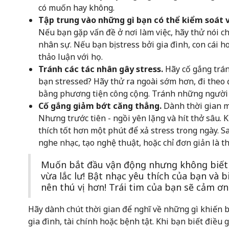
có muốn hay không.
Tập trung vào những gì bạn có thể kiểm soát v
Nếu bạn gặp vấn đề ở nơi làm việc, hãy thử nói c
nhân sự. Nếu bạn bị stress bởi gia đình, con cái 
thảo luận với họ.
Tránh các tác nhân gây stress.
Hãy cố gắng trán
bạn stressed? Hãy thử ra ngoài sớm hơn, đi theo
bằng phương tiện công cộng. Tránh những người g
Cố gắng giảm bớt căng thẳng.
Dành thời gian mỗ
Nhưng trước tiên - ngồi yên lặng và hít thở sâu. 
thích tốt hơn một phút để xả stress trong ngày. S
nghe nhạc, tạo nghệ thuật, hoặc chỉ đơn giản là t
Muốn bắt đầu vận động nhưng không biết l
vừa lắc lư! Bật nhạc yêu thích của bạn và 
nên thú vị hơn! Trái tim của bạn sẽ cảm ơn
Hãy dành chút thời gian để nghĩ về những gì khiến 
gia đình, tài chính hoặc bệnh tật. Khi bạn biết điều 