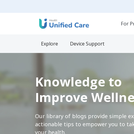
For P
Explore
Device Support
Knowledge to
Improve Wellne
Our library of blogs provide simple e
actionable tips to empower you to tak
your health.