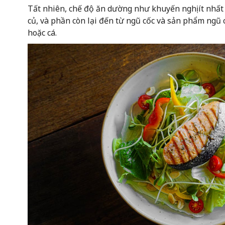
Tất nhiên, chế độ ăn dường như khuyến nghị ít nhất
củ, và phần còn lại đến từ ngũ cốc và sản phẩm ngũ cố
hoặc cá.