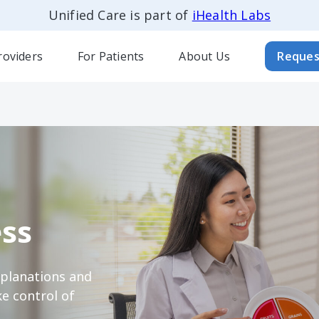
Unified Care is part of
iHealth Labs
roviders
For Patients
About Us
Reques
ss
xplanations and
e control of