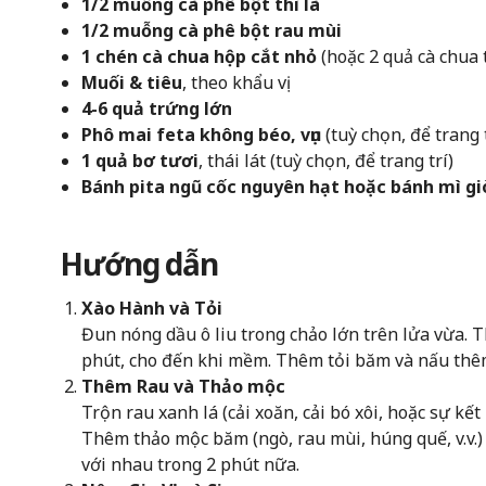
1/2 muỗng cà phê bột thì là
1/2 muỗng cà phê bột rau mùi
1 chén cà chua hộp cắt nhỏ
(hoặc 2 quả cà chua 
Muối & tiêu
, theo khẩu vị
4-6 quả trứng lớn
Phô mai feta không béo, vụn
(tuỳ chọn, để trang t
1 quả bơ tươi
, thái lát (tuỳ chọn, để trang trí)
Bánh pita ngũ cốc nguyên hạt hoặc bánh mì gi
Hướng dẫn
Xào Hành và Tỏi
Đun nóng dầu ô liu trong chảo lớn trên lửa vừa. 
phút, cho đến khi mềm. Thêm tỏi băm và nấu thê
Thêm Rau và Thảo mộc
Trộn rau xanh lá (cải xoăn, cải bó xôi, hoặc sự kế
Thêm thảo mộc băm (ngò, rau mùi, húng quế, v.v.) 
với nhau trong 2 phút nữa.