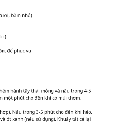
tươi, băm nhỏ)
rí)
òn
, để phục vụ
Thêm hành tây thái mỏng và nấu trong 4-5
m một phút cho đến khi có mùi thơm.
t hợp). Nấu trong 3-5 phút cho đến khi héo.
và ớt xanh (nếu sử dụng). Khuấy tất cả lại