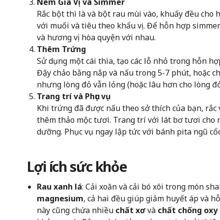
Nêm Gia Vị và Simmer
Rắc bột thì là và bột rau mùi vào, khuấy đều cho
với muối và tiêu theo khẩu vị. Để hỗn hợp simmer
và hương vị hòa quyện với nhau.
Thêm Trứng
Sử dụng một cái thìa, tạo các lỗ nhỏ trong hỗn hợ
Đậy chảo bằng nắp và nấu trong 5-7 phút, hoặc ch
nhưng lòng đỏ vẫn lỏng (hoặc lâu hơn cho lòng đ
Trang trí và Phục vụ
Khi trứng đã được nấu theo sở thích của bạn, rắc
thêm thảo mộc tươi. Trang trí với lát bơ tươi ch
dưỡng. Phục vụ ngay lập tức với bánh pita ngũ c
Lợi ích sức khỏe
Rau xanh lá
: Cải xoăn và cải bó xôi trong món sh
magnesium
, cả hai đều giúp giảm huyết áp và h
này cũng chứa nhiều
chất xơ
và
chất chống oxy