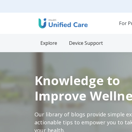
For P
Explore
Device Support
Knowledge to
Improve Wellne
Our library of blogs provide simple e
actionable tips to empower you to tak
your health.