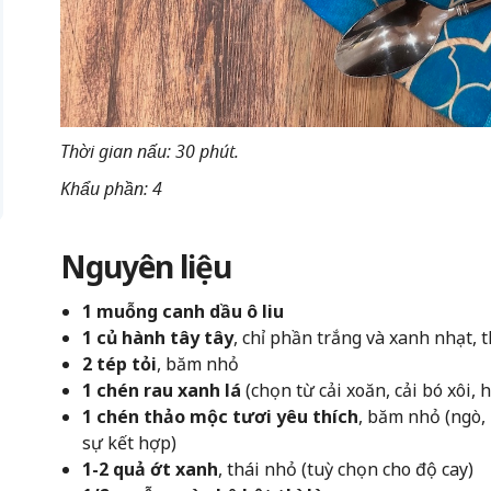
Thời gian nấu: 30 phút.
Khẩu phần: 4
Nguyên liệu
1 muỗng canh dầu ô liu
1 củ hành tây tây
, chỉ phần trắng và xanh nhạt, 
2 tép tỏi
, băm nhỏ
1 chén rau xanh lá
(chọn từ cải xoăn, cải bó xôi,
1 chén thảo mộc tươi yêu thích
, băm nhỏ (ngò,
sự kết hợp)
1-2 quả ớt xanh
, thái nhỏ (tuỳ chọn cho độ cay)