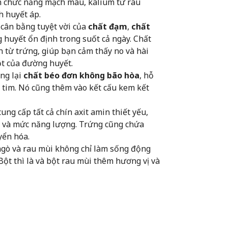
n chức năng mạch máu, kalium từ rau
h huyết áp.
 cân bằng tuyệt vời của
chất đạm
,
chất
 huyết ổn định trong suốt cả ngày. Chất
n từ trứng, giúp bạn cảm thấy no và hài
ột của đường huyết.
ng lại
chất béo đơn không bão hòa
, hỗ
 tim. Nó cũng thêm vào kết cấu kem kết
cung cấp tất cả chín axit amin thiết yếu,
h và mức năng lượng. Trứng cũng chứa
yển hóa.
 ngò và rau mùi không chỉ làm sống động
 Bột thì là và bột rau mùi thêm hương vị và