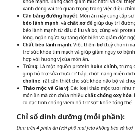
khỏe mạnh. Bằng cách giảm mức natri và cải thiệ
xanh đóng vai trò quan trọng trong việc điều chỉn
Cân bằng đường huyết
: Món ăn này cung cấp sự
béo lành mạnh
, và
chất xơ
để giúp duy trì đường
béo lành mạnh từ dầu ô liu và bơ, cùng với protei
lòng, ngăn ngừa sự tăng đột biến và giảm đột ng
Chất béo lành mạnh
: Việc thêm
bơ
(tuỳ chọn) ma
trợ sức khỏe tim mạch và giúp giảm nguy cơ bệnh
hợp với hương vị của món ăn.
Trứng
: Là một nguồn protein
hoàn chỉnh
, trứng 
giúp hỗ trợ sửa chữa cơ bắp, chức năng miễn dịc
choline
, rất cần thiết cho sức khỏe não bộ và chu
Thảo mộc và Gia vị
: Các loại thảo mộc tươi như
món ăn mà còn chứa nhiều
chất chống oxy hóa
.
có đặc tính chống viêm hỗ trợ sức khỏe tổng thể.
Chỉ số dinh dưỡng (mỗi phần):
Dựa trên 4 phần ăn (với phô mai feta không béo và bơ)