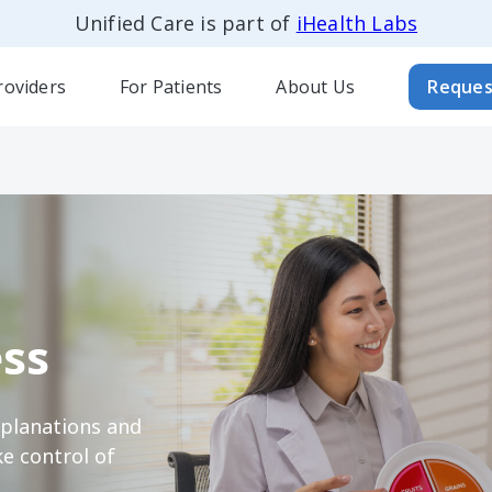
Unified Care is part of
iHealth Labs
roviders
For Patients
About Us
Reques
ss
xplanations and
e control of