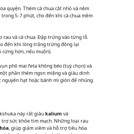
 hòa quyện. Thêm cà chua cắt nhỏ và nêm
 trong 5-7 phút, cho đến khi cà chua mềm
p rau và cà chua. Đập trứng vào từng lỗ.
o đến khi lòng trắng trứng đông lại
ỏ cứng hơn, nếu muốn).
 vụn phô mai feta không béo (tuỳ chọn) và
o một phần thêm ngon miệng và giàu dinh
ốc nguyên hạt hoặc bánh mì giòn để nhúng.
akshuka này rất giàu
kalium
và
ỗ trợ sức khỏe tim mạch. Những loại rau
 hóa
, giúp giảm viêm và hỗ trợ tiêu hóa