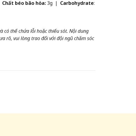
|
Chất béo bão hòa:
3g |
Carbohydrate
:
 có thể chứa lỗi hoặc thiếu sót. Nội dung
a rõ, vui lòng trao đổi với đội ngũ chăm sóc