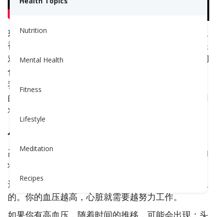
Health Topics
Nutrition
如果你正在阅读这篇文章，你可能在过去某个时间点
被告知你有高血压。但如果你出现严重症状，有时很
难知道这些症状是否是某种严重问题的迹象——我们
Mental Health
什么时候该打电话给医生？什么时候该拨打9-1-1？
我的症状与心脏有关，还是仅仅是胃灼热？了解自己
Fitness
的身体在应对令人恐惧的情况时至关重要。这里我们
将讨论如何识别和应对这些情况。
Lifestyle
什么是高血压、心脏病发作和中风？
Meditation
高血压，即为高血压，是一种动脉
持续增高的压力
的
状况。
Recipes
这种压力是由你的血液在心脏泵送时推动动脉壁产生
的。你的血压越高，心脏就需要越努力工作。
如果你有高血压，随着时间的推移，可能会出现：头