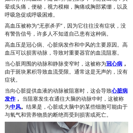
晕或头痛，便秘，视力模糊，胸痛或胸部紧绷，以及
呼吸急促或呼吸困难。
高血压被称为
“无形杀手”
，因为它往往没有症状，没
有警告信号，许多人不知道自己患有这种病。
高血压是冠心病、心脏病发作和中风的主要原因。高
血压可以损害动脉，导致对重要器官的血流阻塞。
当心脏周围的动脉和静脉变窄时，这被称为
冠心病
，
由于斑块累积导致血流受限。通常这是无声的，没有
症状。
当向心脏提供血液的动脉被阻塞时，这会导致
心脏病
发作
，
当阻塞发生在通往大脑的动脉中时，这被称
为
中风
。
结果是，心脏或大脑中的某些细胞可能由于
与氧气和营养物质的断绝而受到损害或死亡。