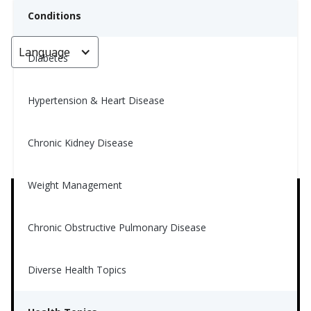
Conditions
Language
< Go back
Diabetes
Hypertension & Heart Disease
心脏病——了解预警信号
Chronic Kidney Disease
Nina Ghamrawi, MS, RD, CDE
November 28, 2023
4
Weight Management
Chronic Obstructive Pulmonary Disease
Diverse Health Topics