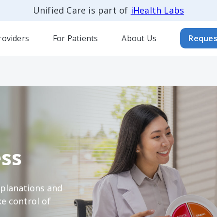
Unified Care is part of
iHealth Labs
roviders
For Patients
About Us
Reques
ss
xplanations and
e control of