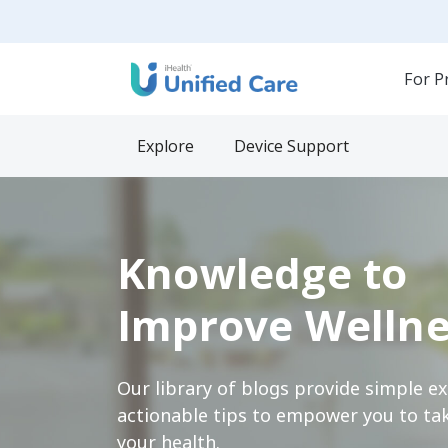
For P
Explore
Device Support
Knowledge to
Improve Wellne
Our library of blogs provide simple e
actionable tips to empower you to tak
your health.