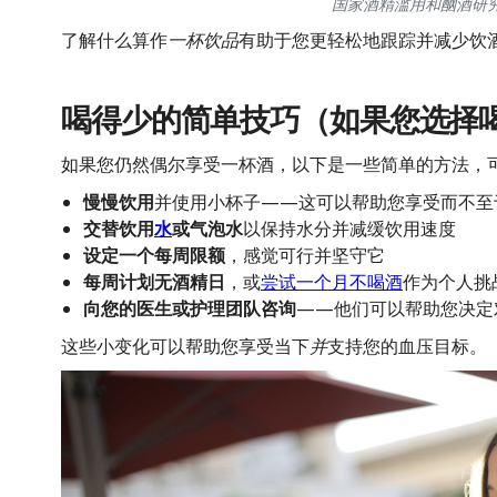
国家酒精滥用和酗酒研究所 
了解什么算作
一杯饮品
有助于您更轻松地跟踪并减少饮
喝得少的简单技巧（如果您选择
如果您仍然偶尔享受一杯酒，以下是一些简单的方法，
慢慢饮用
并使用小杯子——这可以帮助您享受而不至
交替饮用
水
或气泡水
以保持水分并减缓饮用速度
设定一个每周限额
，感觉可行并坚守它
每周计划无酒精日
，或
尝试一个月不喝酒
作为个人挑
向您的医生或护理团队咨询
——他们可以帮助您决定
这些小变化可以帮助您享受当下
并
支持您的血压目标。