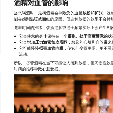
酒精对血管的影响
当您喝酒时，最初酒精会导致您的血管
放松和扩张
。这
能会感到温暖或面红的原因。但这种放松的效果不会持
随着时间的推移，饮酒过多或过于频繁实际上会产生
相
它会使您的身体保持在一个
紧张、处于高度警觉的状
它会增加
压力激素如皮质醇
，给您的心脏和血管带来
它可能慢慢
损害血管内膜
，使它们变得更硬、更不灵
流动。
所以，尽管酒精在当下可能让人感到放松，但习惯性饮
时间的推移导致心脏受损。