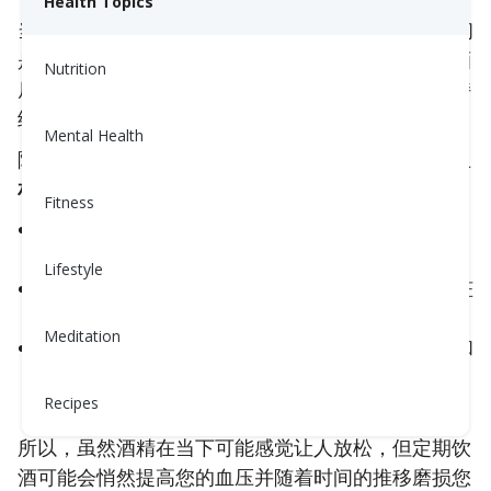
Health Topics
当您喝酒时，酒精会使您的血管
放松和扩张
——起初
是这样的。这就是为什么您在喝了一杯葡萄酒或啤酒
Nutrition
后可能会感到温暖或脸红。但这种放松的效果不会持
续太久。
Mental Health
随着时间的推移，饮酒过多或过频实际上可能会产生
相反的效果
：
Fitness
它会让您的身体保持在一个
紧张、处于边缘状态
，
这会导致您的血压保持在过高的水平。
Lifestyle
它会增加
压力激素，例如皮质醇
，这会给您的心脏
和血管带来压力。
Meditation
它可能会慢慢
损伤您的血管内壁
，使其变得僵硬和
不那么灵活——因此您的心脏必须更努力地将血
Recipes
液推送出去。
所以，虽然酒精在当下可能感觉让人放松，但定期饮
酒可能会悄然提高您的血压并随着时间的推移磨损您