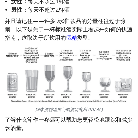
女性：
每天不超过1杯酒
男性：
每天不超过2杯酒
并且请记住——许多“标准”饮品的分量往往过于慷
慨。以下是关于
一杯标准酒
实际上看起来如何的快速
指南，这取决于所饮用的
酒精
类型。
国家酒精滥用与酗酒研究所 (NIAAA)
了解什么算作
一杯酒
可以帮助您更轻松地跟踪和减少
饮酒量。