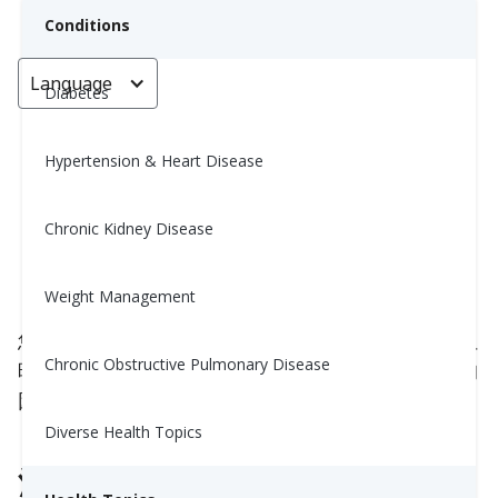
Conditions
Language
< Go back
Diabetes
Hypertension & Heart Disease
一杯酒究竟會對你的血壓產生什麼
影響？
Chronic Kidney Disease
Yiwen Lu, MS, RD
Weight Management
June 7, 2025
您可能已经在注意盐摄入、服用药物并保持步数，但
Chronic Obstructive Pulmonary Disease
晚餐时那杯葡萄酒呢？酒精是在血压方面最被忽视的
因素之一。即使
一
杯酒也可能有值得了解的影响。
Diverse Health Topics
酒精对血管的影响