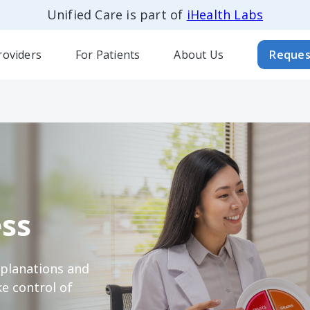
Unified Care is part of
iHealth Labs
roviders
For Patients
About Us
Reques
ss
xplanations and
e control of