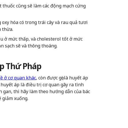
út thuốc cũng sẽ làm các động mạch cứng
oxy hóa có trong trái cây và rau quả tươi
m thừa.
ấu ở mức thấp, và cholesterol tốt ở mức
ạn sạch sẽ và thông thoáng.
Áp Thứ Pháp
đề ở cơ quan khác
, còn được gọi là huyết áp
 huyết áp là điều trị cơ quan gây ra tình
nh gan, thì hãy làm theo hướng dẫn của bác
sẽ giảm xuống.