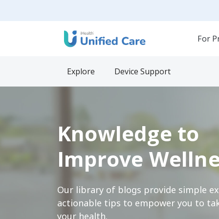
For P
Explore
Device Support
Knowledge to
Improve Wellne
Our library of blogs provide simple e
actionable tips to empower you to tak
your health.