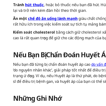
Tránh
hút thuốc
, hoặc bỏ thuốc nếu bạn đã hút. H
lại và trở nên kém đàn hồi theo thời gian.
Ăn một
chế độ ăn uống lành mạnh
giàu chất chống 
rất hữu ích trong việc kiểm soát sự tích tụ mảng bá
Kiểm soát cholesterol
bằng cách giữ cholesterol x
cao là rất quan trọng để giữ cho các động mạch của b
Nếu Bạn Bị Chẩn Đoán Huyết 
Nếu bạn đã từng bị chẩn đoán huyết áp cao
do vấn 
‘do nguyên nhân khác’, giải pháp tốt nhất để điều trị
trạng ứ đọng. Ví dụ, nếu Huyết áp là thứ phát, do bệ
sĩ để điều trị bệnh gan, và huyết áp của bạn có thể 
Những Ghi Nhớ