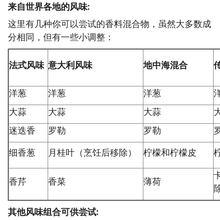
来自世界各地的风味:
这里有几种你可以尝试的香料混合物，虽然大多数成
分相同，但有一些小调整：
法式风味
意大利风味
地中海混合
洋葱
洋葱
洋葱
大蒜
大蒜
大蒜
迷迭香
罗勒
罗勒
细香葱
月桂叶（烹饪后移除）
柠檬和柠檬皮
香芹
香菜
薄荷
其他风味组合可供尝试: