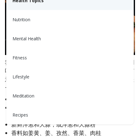
Health Topics
Nutrition
Mental Health
Fitness
我们喜欢使用新鲜和干燥的香草和香料作为腌料或调
味品，或者在熟食上作为最后的点缀。我们也许没有
Lifestyle
意识到，撒上一点新鲜香草或柑橘所做的效果与盐是
一样的，甚至更好！
简单调味料：
Meditation
柑橘（柠檬、 lime、橙子、西柚）
新鲜或干燥的香草（香菜、罗勒、薄荷、
Recipes
parsley）
新鲜洋葱和大蒜，或洋葱和大蒜粉
香料如姜黄、姜、孜然、香菜、肉桂