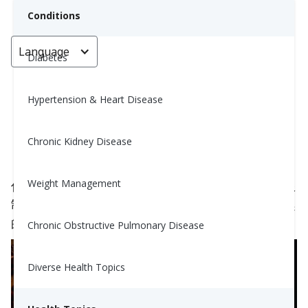
Conditions
Language
< Go back
Diabetes
Hypertension & Heart Disease
无需加盐，也能增添风味
Chronic Kidney Disease
Praveena Kumar, MS, RD
August 6, 2023
4
Weight Management
你厌倦了老旧的盐和胡椒调味料吗？想知道如何在限
制盐的同时为食物增添更多风味吗？这里有一些有趣
的想法，可以为你的餐点增添一点活力！
Chronic Obstructive Pulmonary Disease
Diverse Health Topics