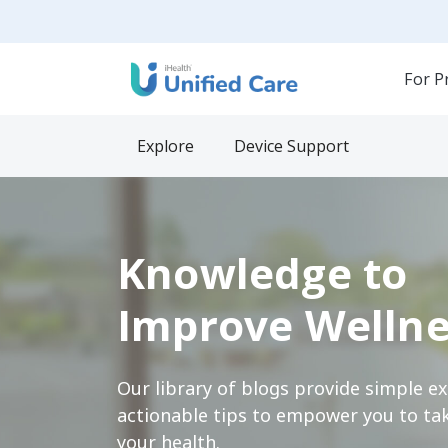
For P
Explore
Device Support
Knowledge to
Improve Wellne
Our library of blogs provide simple e
actionable tips to empower you to tak
your health.