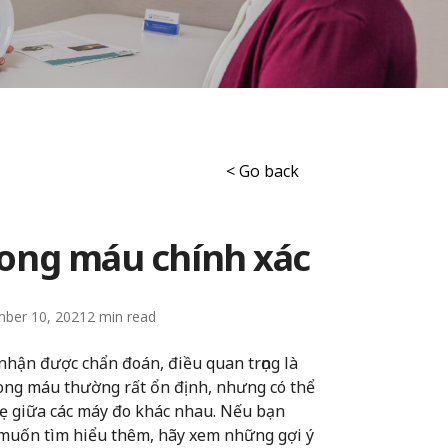
< Go back
rong máu chính xác
ber 10, 2021
2
hận được chẩn đoán, điều quan trọng là
rong máu thường rất ổn định, nhưng có thể
nhẹ giữa các máy đo khác nhau. Nếu bạn
à muốn tìm hiểu thêm, hãy xem những gợi ý