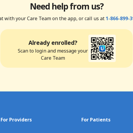
Need help from us?
t with your Care Team on the app, or call us at
1-866-899-3
Already enrolled?
Scan to login and message your
Care Team
For Providers
For Patients