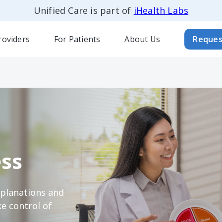
Unified Care is part of
iHealth Labs
roviders
For Patients
About Us
Reques
ss
xplanations and
e control of