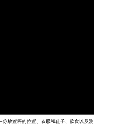
—你放置秤的位置、衣服和鞋子、飲食以及測
：