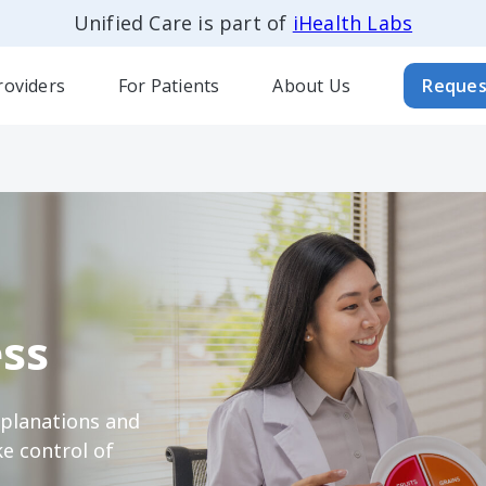
Unified Care is part of
iHealth Labs
roviders
For Patients
About Us
Reques
ss
xplanations and
e control of