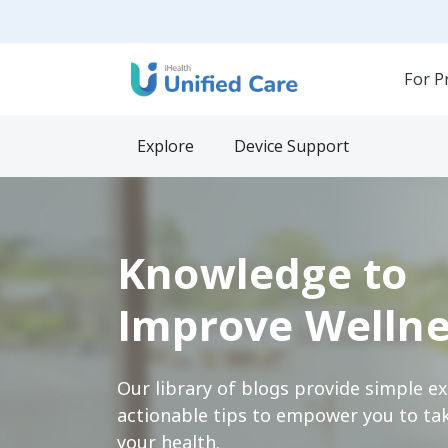
For P
Explore
Device Support
Knowledge to
Improve Wellne
Our library of blogs provide simple e
actionable tips to empower you to tak
your health.