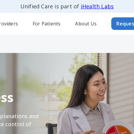
Unified Care is part of
iHealth Labs
roviders
For Patients
About Us
Reques
ss
xplanations and
e control of