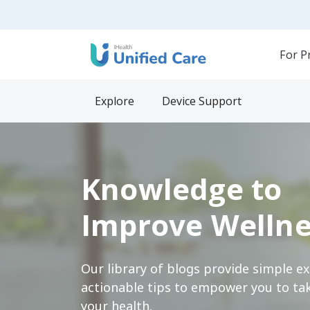
For P
Explore
Device Support
Knowledge to
Improve Wellne
Our library of blogs provide simple e
actionable tips to empower you to tak
your health.