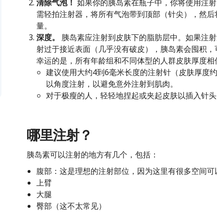
清除气泡！
如果你的胰岛素在瓶子中，你将使用注射
需轻拍注射器，将所有气泡带到顶部（针尖），然后
量。
深度。
胰岛素应注射到皮肤下的脂肪层中。如果注射
射过于接近表面（几乎没有破皮），胰岛素会囤积，
幸运的是，所有年龄组和不同体型的人群皮肤厚度相
建议使用大约4到6毫米长度的注射针（皮肤厚度
以角度注射，以避免意外注射到肌肉。
对于极瘦的人，轻轻地捏起或夹起皮肤以插入针头
哪里注射？
胰岛素可以注射的地方有几个，包括：
腹部：这是理想的注射部位，因为这里有很多空间可
上臂
大腿
臀部（这不太常见）