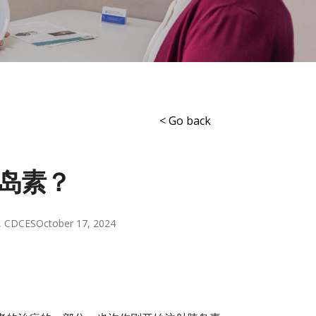
< Go back
岛素？
D, CDCES
October 17, 2024