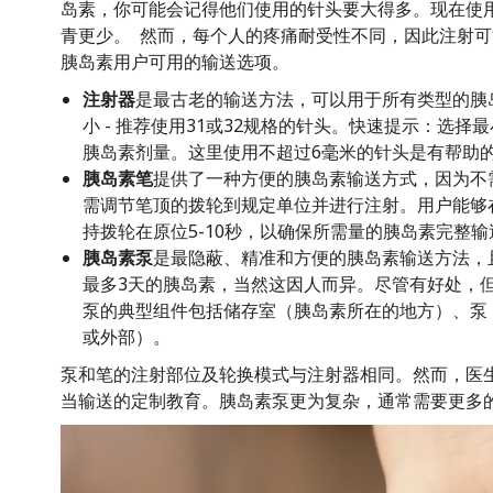
岛素，你可能会记得他们使用的针头要大得多。现在使
青更少。 然而，每个人的疼痛耐受性不同，因此注射
胰岛素用户可用的输送选项。
注射器
是最古老的输送方法，可以用于所有类型的胰
小 - 推荐使用31或32规格的针头。快速提示：选
胰岛素剂量。这里使用不超过6毫米的针头是有帮助
胰岛素笔
提供了一种方便的胰岛素输送方式，因为不
需调节笔顶的拨轮到规定单位并进行注射。用户能够
持拨轮在原位5-10秒，以确保所需量的胰岛素完整输
胰岛素泵
是最隐蔽、精准和方便的胰岛素输送方法，
最多3天的胰岛素，当然这因人而异。尽管有好处，
泵的典型组件包括储存室（胰岛素所在的地方）、泵
或外部）。
泵和笔的注射部位及轮换模式与注射器相同。然而，医
当输送的定制教育。胰岛素泵更为复杂，通常需要更多