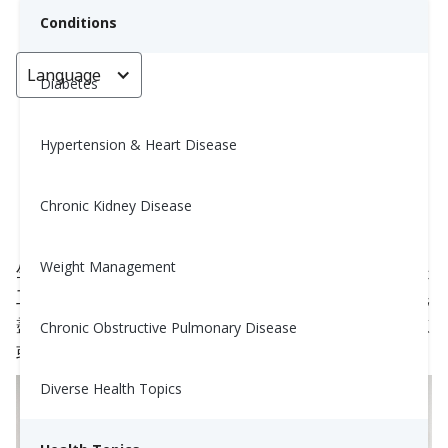
Conditions
Language
< Go back
Diabetes
Hypertension & Heart Disease
如何面對情緒低落的狀況
Chronic Kidney Disease
Nina Ghamrawi, MS, RD, CDE
July 9, 2024
3
Weight Management
生活可能很有挑戰性，讓人感覺用盡了力氣。無論是
工作、人際關係還是個人鬥爭，我們都有情緒能量耗
盡的時刻。當這發生時，我們可能會感到易怒、疲憊
Chronic Obstructive Pulmonary Disease
或不堪重負。不要讓
負面思想
滲透進來。
Diverse Health Topics