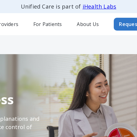
Unified Care is part of
iHealth Labs
roviders
For Patients
About Us
Reques
ss
xplanations and
e control of