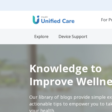
For P
Explore
Device Support
Knowledge to
Improve Wellne
Our library of blogs provide simple e
actionable tips to empower you to tak
your health.