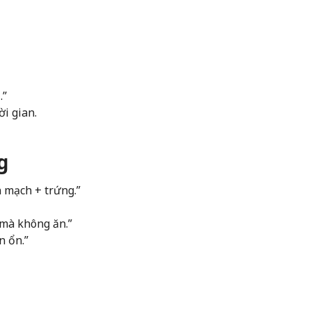
.”
i gian.
g
n mạch + trứng.”
 mà không ăn.”
n ổn.”