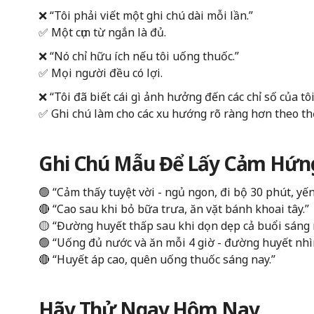
❌ “Tôi phải viết một ghi chú dài mỗi lần.”
✅ Một cụm từ ngắn là đủ.
❌ “Nó chỉ hữu ích nếu tôi uống thuốc.”
✅ Mọi người đều có lợi.
❌ “Tôi đã biết cái gì ảnh hưởng đến các chỉ số của tôi
✅ Ghi chú làm cho các xu hướng rõ ràng hơn theo thờ
Ghi Chú Mẫu Để Lấy Cảm Hứn
🟢 “Cảm thấy tuyệt vời - ngủ ngon, đi bộ 30 phút, yế
🔴 “Cao sau khi bỏ bữa trưa, ăn vặt bánh khoai tây.”
🟡 “Đường huyết thấp sau khi dọn dẹp cả buổi sáng
🟢 “Uống đủ nước và ăn mỗi 4 giờ - đường huyết nhì
🔴 “Huyết áp cao, quên uống thuốc sáng nay.”
Hãy Thử Ngay Hôm Nay