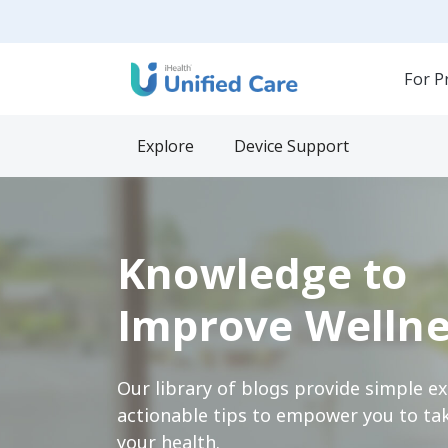
For P
Explore
Device Support
Knowledge to
Improve Wellne
Our library of blogs provide simple e
actionable tips to empower you to tak
your health.