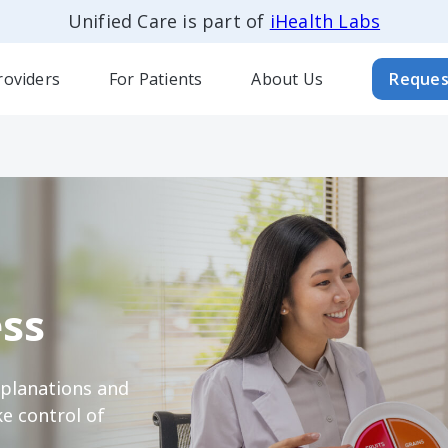
Unified Care is part of
iHealth Labs
roviders
For Patients
About Us
Reques
ss
xplanations and
e control of