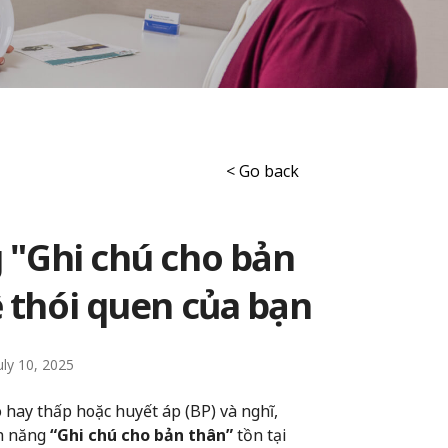
< Go back
g "Ghi chú cho bản
ề thói quen của bạn
uly 10, 2025
 hay thấp hoặc huyết áp (BP) và nghĩ,
nh năng
“Ghi chú cho bản thân”
tồn tại