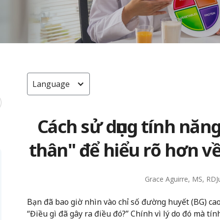
Language
Cách sử dụng tính năn
thân" để hiểu rõ hơn v
Grace Aguirre, MS, RD
J
Bạn đã bao giờ nhìn vào chỉ số đường huyết (BG) cao
“Điều gì đã gây ra điều đó?” Chính vì lý do đó mà tí