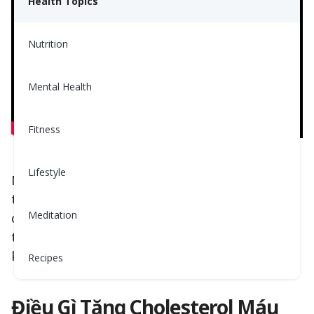
Health Topics
Nutrition
Mental Health
Fitness
Lifestyle
Ngày trước, trứng bị đổ lỗi là nguyên nhân làm
tăng cholesterol máu vì chúng có hàm lượng
Meditation
cholesterol cao! Đơn giản đúng không? Chúng
ta ăn cholesterol, chúng ta tăng cholesterol -
không hoàn toàn đúng!
Recipes
Điều Gì Tăng Cholesterol Máu