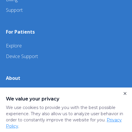
Support
For Patients
Explore
Device Support
About
×
About Us
We value your privacy
iHealth
We use cookies to provide you with the best possible
experience. They also allow us to analyze user behavior in
order to constantly improve the website for you.
Privacy
Privacy
Terms
Trust
Do not sell or share my
Policy
.
Policy
of Use
Center
personal information