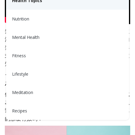
Health Topics
Nutrition
禁食在人體進化中有著悠久的歷史。在古代，人們並
Mental Health
沒有定期獲得食物，這導致了不規則的進食和自然的
禁食時期。許多宗教也將禁食視為一種精神淨化的形
式或提升精神專注力的方法。研究表明，人體能夠在
Fitness
短時間內不攝取食物或攝取極少食物。
一個人可以在沒有水的情況下生存大約3-4天，但在
Lifestyle
沒有食物的情況下可以生存超過3週！
Meditation
儘管完全禁食在長期內無法持續，但間歇性禁食已成
為健康和健身界的一種流行趨勢。一些人宣稱它可以
幫助減重，並且管理血壓、血糖、膽固醇等。但它真
Recipes
的那麼有效嗎？