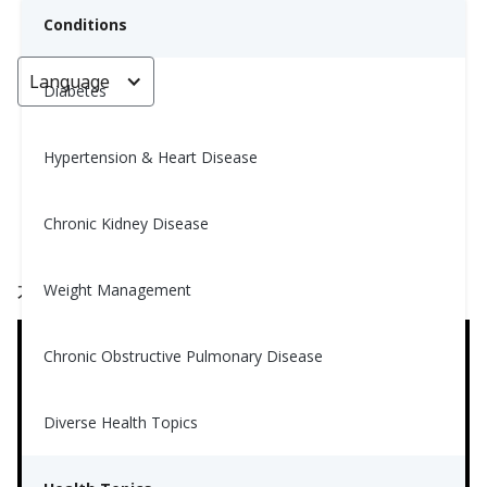
Conditions
Language
< Go back
Diabetes
Hypertension & Heart Disease
間歇性斷食入門
Chronic Kidney Disease
Mohan Qi, MS, RD
June 7, 2023
Weight Management
不想閱讀？那麼觀看視頻吧！
Chronic Obstructive Pulmonary Disease
Diverse Health Topics