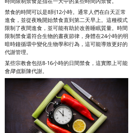
時間限制禁食是指在一天中的某些時間內禁食。
禁食的時間可以是8到12小時。通常人們在白天正常
進食，並從夜晚開始禁食直到第二天早上。這種模式
限制了夜間進食，並可能有助於改善睡眠質量。時間
限制禁食還符合生物的晝夜節律，身體在24小時的明
暗時鐘循環中變化生物學和行為，這可能導致更好的
代謝管理。
某些宗教會包括8-16小時的日間禁食，這實際上可能
會
降低
新陳代謝。