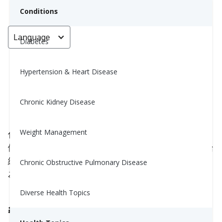
Conditions
Language
< Go back
Diabetes
Hypertension & Heart Disease
如何解讀您的血糖儀讀數
Chronic Kidney Disease
Nina Ghamrawi, MS, RD, CDE
September 5, 2024
2
Weight Management
你是否曾經檢查血糖，卻對結果感到不確定該怎麼
做？你是否每天在相同的時間檢查血糖，但結果卻始
終不同？經過多年的研究，美國糖尿病協會（ADA）
Chronic Obstructive Pulmonary Disease
為你的血糖水平訂立了一些指導方針。
Diverse Health Topics
餐前和餐後我的血糖應該是多少？