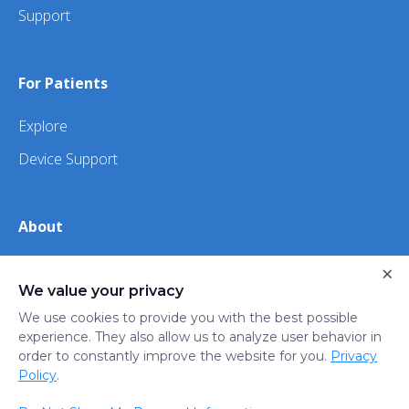
Support
For Patients
Explore
Device Support
About
About Us
×
We value your privacy
iHealth
We use cookies to provide you with the best possible
experience. They also allow us to analyze user behavior in
order to constantly improve the website for you.
Privacy
Privacy
Terms
Trust
Do not sell or share my
Policy
.
Policy
of Use
Center
personal information