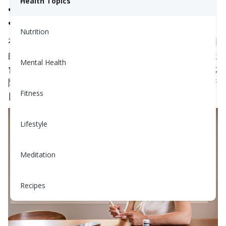
Health Topics
餐前：
80-130 mg/dL
餐後兩小時：
少於 180 mg/dL
Nutrition
有些人可能需要更嚴格地控制血糖，應該以這些範圍
的下限為目標。然而，根據你的年齡、健康狀況、社
Mental Health
會和環境因素及其他考量，過嚴的血糖控制可能是危
險的。請諮詢你的醫療保健提供者，以確定哪些血糖
Fitness
目標最適合你。
Lifestyle
Meditation
Recipes