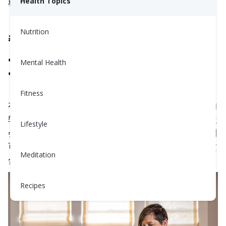
糖情况。
Health Topics
Nutrition
餐前和餐后的血糖值应该是多少？
餐前:
80-130 mg/dL
Mental Health
餐后2小时（从第一口开始计算）:
低于180
mg/dL
Fitness
有些人可能需要更严格地控制血糖，应以这些范围的
较低端为目标。然而，根据你的年龄、健康状况、社
Lifestyle
会和环境因素及其他考虑因素，过于严格的血糖控制
可能会有危险。请咨询你的医疗提供者，以确定最适
Meditation
合你的血糖控制目标。
Recipes