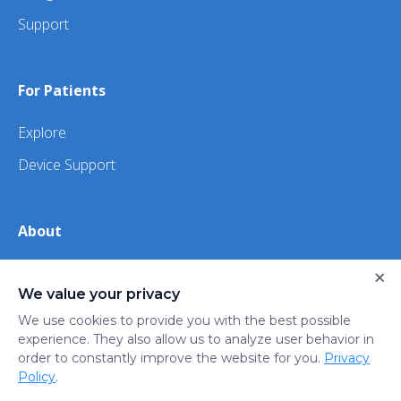
Support
For Patients
Explore
Device Support
About
×
About Us
We value your privacy
iHealth
We use cookies to provide you with the best possible
experience. They also allow us to analyze user behavior in
order to constantly improve the website for you.
Privacy
Privacy
Terms
Trust
Do not sell or share my
Policy
.
Policy
of Use
Center
personal information