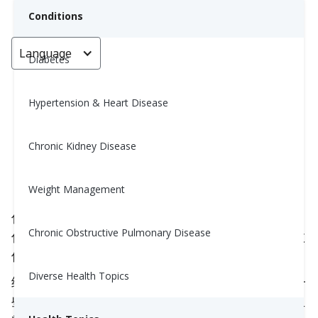
Conditions
Language
< Go back
Diabetes
Hypertension & Heart Disease
解读血糖仪读数 (Interpreting
Your Glucometer Readings)
Chronic Kidney Disease
Nina Ghamrawi, MS, RD, CDE
Weight Management
July 15, 2025
你是否曾经测量过血糖，却不知道该如何解读结果？
Chronic Obstructive Pulmonary Disease
你是否每天在相同时间测血糖，但总是看到不同的数
值？
Diverse Health Topics
经过多年的研究，美国糖尿病协会（ADA）制定了一
些血糖水平的指导标准，帮助你更好地了解自己的血