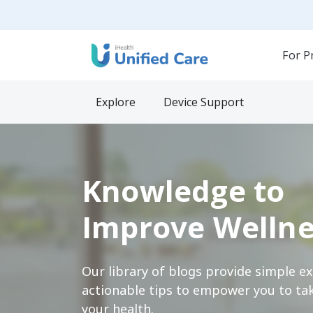
For P
Explore
Device Support
Knowledge to
Improve Wellne
Our library of blogs provide simple e
actionable tips to empower you to tak
your health.