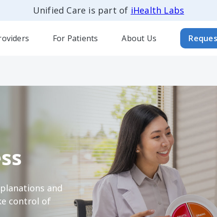
Unified Care is part of
iHealth Labs
roviders
For Patients
About Us
Reques
ss
xplanations and
e control of