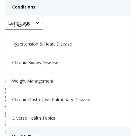
Conditions
Language
< Go back
Diabetes
Hypertension & Heart Disease
保持冷靜：5個控制憤怒的小技巧
Chronic Kidney Disease
Yiwen Lu, MS, RD
November 6, 2023
Weight Management
作為人類，我們每天都在處理一個複雜的情感網絡，
這是完全正常的。生活經常向我們拋出意想不到的情
況，而我們對這些時刻的看法不僅會顯著影響我們的
Chronic Obstructive Pulmonary Disease
個人成長，還會影響健康關係的維持。憤怒就是一種
關鍵的情感。掌握憤怒管理的藝術是一項至關重要的
Diverse Health Topics
應對技能，讓我們能以更具建設性的方式來面對具有
挑戰性和令人沮喪的情況。