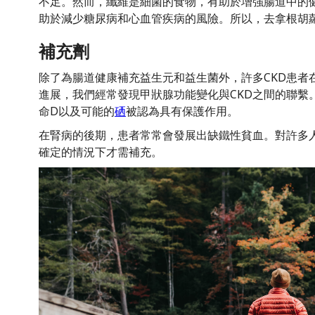
不足。然而，纖維是細菌的食物，有助於增強腸道中的
助於減少糖尿病和心血管疾病的風險。所以，去拿根胡
補充劑
除了為腸道健康補充益生元和益生菌外，許多CKD患者
進展，我們經常發現甲狀腺功能變化與CKD之間的聯繫
命D以及可能的
硒
被認為具有保護作用。
在腎病的後期，患者常常會發展出缺鐵性貧血。對許多
確定的情況下才需補充。