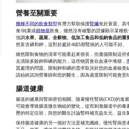
營養至關重要
幾種不同的飲食類型
有潛力幫助保護
腎臟
免於衰退。其
食/純素或
植物基
飲食。雖然沒有確鑿的證據顯示某種飲
強調
水果、蔬菜、全穀物、低加工食品和低鈉食品的重
然富含磷和鉀，這對於處於4或5期腎病的人可能不好。
雖然限制食物的清單可能看起來很長，但遵循限制這些
去清除多餘鉀和磷的能力，這些物質會在血液中堆積，
質處理的問題。限制鉀和磷的需求取決於您的血液檢查
請始終諮詢營養師和您的醫生，因為過度限制可能會意
腸道健康
腸道的健康與腎病密切相關。隨著慢性腎病(CKD)的
可能會導致腸道微生物組的變化，從而刺激腸道中的毒
歷的特定症狀，與您的醫生討論暫時補充益生元、益生
保持腸道健康的另一個好方法是補充纖維。慢性腎病患