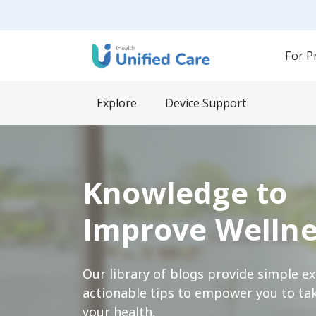
For P
Explore
Device Support
Knowledge to
Improve Wellne
Our library of blogs provide simple e
actionable tips to empower you to tak
your health.