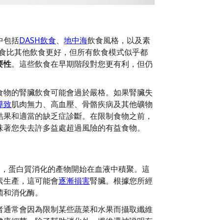
中包括
DASH飲食
、
地中海
飲食風格，以及素
食比其他飲食更好，但所有飲食模式似乎都
要性
。這些飲食在早期階段對您更有利，但仍
食物的腎臟飲食可能會過於嚴格。如果腎臟失
導致
肌肉無力、高血壓、骨骼疾病及其他礦物
結果和適當的缺乏症診斷。在限制食物之前，
味著您失去許多益處超過風險的有益食物。
進展，蛋白質消化的產物開始在血液中積聚。這
素生產，這可能會
逐漸損害
腎臟。根據您所經
菌和消化酶。
者通常會因為限制某些蔬菜和水果而攝取纖維