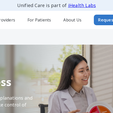
Unified Care is part of
iHealth Labs
roviders
For Patients
About Us
Reques
ss
xplanations and
e control of