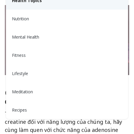
Health Topics
Nutrition
Mental Health
Fitness
Lifestyle
Creatine thúc đẩy sự phát triển
Meditation
cơ bắp như thế nào?
Recipes
Trước khi đi sâu vào tác động quan trọng của
creatine đối với năng lượng của chúng ta, hãy
cùng làm quen với chức năng của adenosine