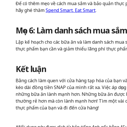
Để có thêm mẹo về cách mua sắm và bảo quản thực 
hãy ghé thăm
Spend Smart. Eat Smart
.
Mẹo 6: Làm danh sách mua sắm 
Lập kế hoạch cho các bữa ăn và làm danh sách mua 
thực phẩm bạn cần và giảm thiểu lãng phí thực phẩ
Kết luận
Bằng cách làm quen với cửa hàng tạp hóa của bạn và
kéo dài đồng tiền SNAP của mình rất xa. Việc áp dụn
những bữa ăn lành mạnh hơn. Những bữa ăn được là
thường rẻ hơn mà còn lành mạnh hơn! Tìm một vài c
thực phẩm của bạn và đi đến cửa hàng!
*Nội dung này được dịch từ bản tiếng Anh gốc bằng AI và