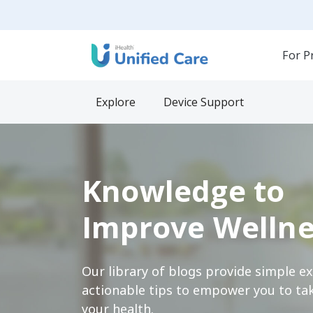
For P
Explore
Device Support
Knowledge to
Improve Wellne
Our library of blogs provide simple e
actionable tips to empower you to tak
your health.