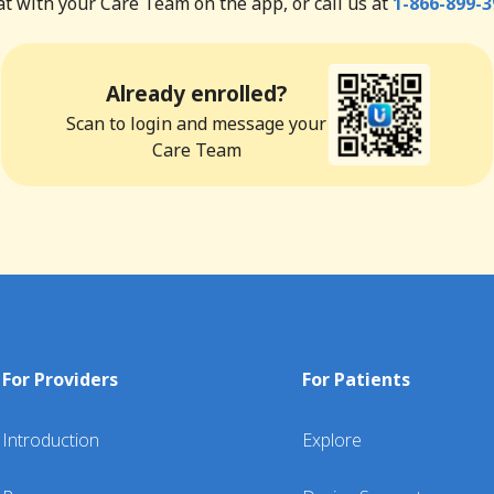
t with your Care Team on the app, or call us at
1-866-899-3
Already enrolled?
Scan to login and message your
Care Team
For Providers
For Patients
Introduction
Explore