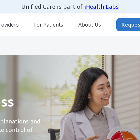
Unified Care is part of
iHealth Labs
roviders
For Patients
About Us
Reques
ss
xplanations and
e control of