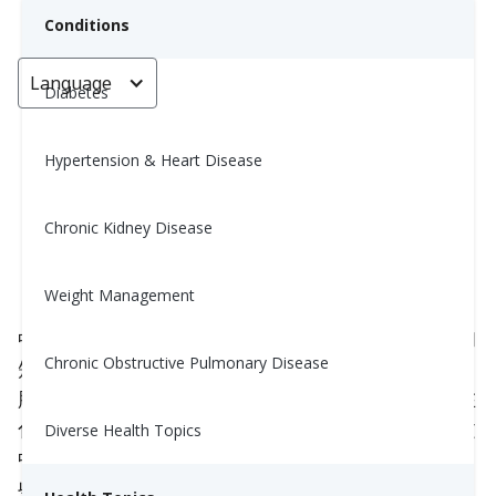
Conditions
Language
< Go back
Diabetes
Hypertension & Heart Disease
MCT、LCT、SCT：它們有什麼區
別？
Chronic Kidney Disease
Rida Wali, MS, RD
Weight Management
May 17, 2023
中鏈三酸甘油脂 (MCTs)、長鏈三酸甘油脂 (LCTs) 和
Chronic Obstructive Pulmonary Disease
短鏈三酸甘油脂 (SCTs) 是近年來研究重點的膳食脂
肪類型。雖然它們有相似之處，但這三種膳食脂肪在
化學組成、代謝和潛在健康益處上有所不同。在本文
Diverse Health Topics
中，我們將探討 MCTs、LCTs 和 SCTs 是什麼，這
些三酸甘油脂之間的不同，以及它們的潛在健康益