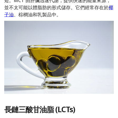
短。MCT 由肝臟迅速代謝，提供快速的能量來源，
並不太可能以體脂肪的形式儲存。它們經常存在於
椰
子油
、棕櫚油和乳製品中。
長鏈三酸甘油脂 (LCTs)